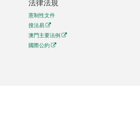
法律法規
憲制性文件
搜法易
澳門主要法例
國際公約