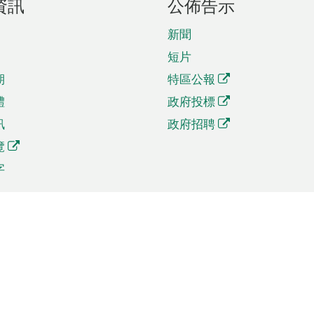
資訊
公佈告示
新聞
短片
期
特區公報
體
政府投標
訊
政府招聘
覽
字
及貿易
相關連結
資
手機應用程式目錄
貿會展
社交媒體目錄
商機和服務
專題網站目錄