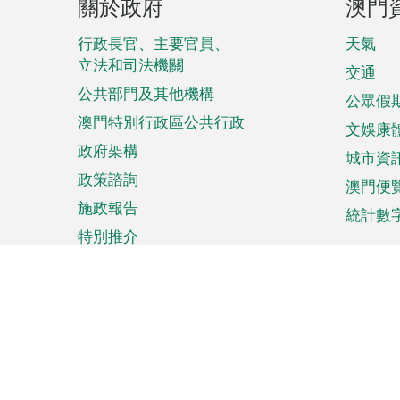
關於政府
澳門
腳
菜
行政長官、主要官員、
天氣
立法和司法機關
單
交通
公共部門及其他機構
公眾假
澳門特別行政區公共行政
文娛康
政府架構
城市資
政策諮詢
澳門便
施政報告
統計數
特別推介
來澳旅遊
商務
計劃行程
貿易投
觀光
澳門經
娛樂消閒
中小企