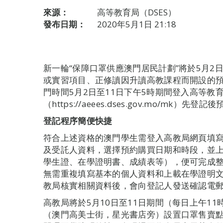
來源：
高等教育局（DSES）
發布日期：
2020年5月1日 21:18
新一輪“保障口罩供應澳門居民計劃”將於5月2
或實習項目、正修讀因升讀高教課程而開設的
門時間5月2日至11日下午5時期間登入高等教
（https://aeees.dses.gov.mo/mk
登記程序簡便快捷
符合上述資格的澳門學生需登入高教局網頁填
及受託人資料，選擇預約購買日期和時段，並上載
學生證、在學證明書、成績表等），便可完成
無需重複填寫基本的個人資料和上載在學證明
教局核實相關資料後，會向登記人發送確認電
高教局將於5月10日至11日期間（每日上午1
（澳門高美士街，星光書店旁）設置口罩售賣