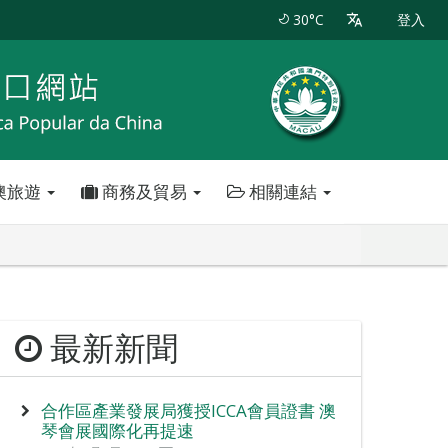
30°C
登入
澳旅遊
商務及貿易
相關連結
最新新聞
合作區產業發展局獲授ICCA會員證書 澳
琴會展國際化再提速