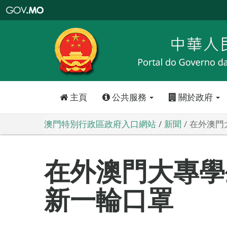
澳
門
特
別
行
政
區
政
府
入
口
網
站
主頁
公共服務
關於政府
澳門特別行政區政府入口網站
新聞
在外澳門
在外澳門大專學
新一輪口罩