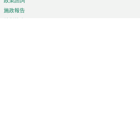
政策諮詢
施政報告
特別推介
澳門資訊
天氣
交通
公眾假期
文娛康體
城市資訊
澳門便覽
統計數字
公佈告示
新聞