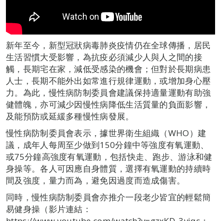
新年至今，新型冠狀病毒肺炎疫情仍在全球傳播，居民
生活習慣大受影響，為抗疫必須減少人與人之間的接
觸，長期宅在家，減低受感染的機會；但對於長期病患
人士，長期不能外出如常進行規律運動，或增加身心壓
力。為此，慢性病防制委員會建議保持適量運動有助強
健體魄，亦可減少因慢性病降低生活質量的負面影響，
及能預防或延緩多種慢性病發展。
慢性病防制委員會表示，據世界衛生組織（WHO）建
議，成年人每周至少做到150分鐘中等強度有氧運動、
或75分鐘高強度有氧運動，包括快走、跑步、游泳和健
身操等。各人可因應自身體質，選擇有氧運動的持續時
間及強度，量力而為，避免因過度而造成傷害。
同時，慢性病防制委員會亦推介一段老少皆宜的輕鬆簡
易健身操（影片連結：
https://www.youtube.com/watch?v=gzxKD_3vjqs；