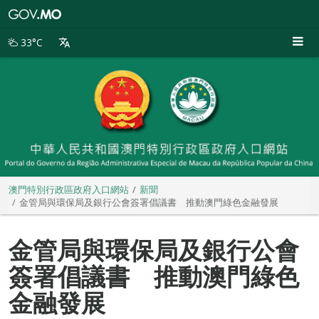
澳
門
特
33°C
別
行
政
區
政
府
入
口
網
站
澳門特別行政區政府入口網站
新聞
金管局與環保局及銀行公會簽署倡議書 推動澳門綠色金融發展
金管局與環保局及銀行公會
簽署倡議書 推動澳門綠色
金融發展