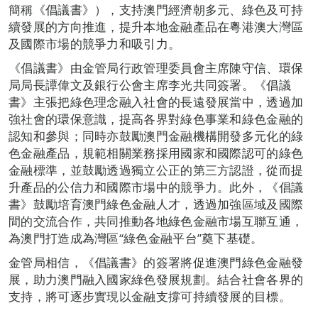
簡稱《倡議書》），支持澳門經濟朝多元、綠色及可持
續發展的方向推進，提升本地金融產品在粵港澳大灣區
及國際市場的競爭力和吸引力。
《倡議書》由金管局行政管理委員會主席陳守信、環保
局局長譚偉文及銀行公會主席李光共同簽署。《倡議
書》主張把綠色理念融入社會的長遠發展當中，透過加
強社會的環保意識，提高各界對綠色事業和綠色金融的
認知和參與；同時亦鼓勵澳門金融機構開發多元化的綠
色金融產品，規範相關業務採用國家和國際認可的綠色
金融標準，並鼓勵透過獨立公正的第三方認證，從而提
升產品的公信力和國際市場中的競爭力。此外，《倡議
書》鼓勵培育澳門綠色金融人才，透過加強區域及國際
間的交流合作，共同推動各地綠色金融市場互聯互通，
為澳門打造成為灣區“綠色金融平台”奠下基礎。
金管局相信，《倡議書》的簽署將促進澳門綠色金融發
展，助力澳門融入國家綠色發展規劃。結合社會各界的
支持，將可逐步實現以金融支撐可持續發展的目標。