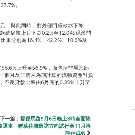
27.7%。
澳門元。與此同時，對外部門貸款亦下降
款總額較上月下跌0.2%至12,045億澳門
別為16.4%、42.2%、10.6%及
6.6%上升至56.9%，而包括非居民部
。以一個月及三個月為期計算的流動資產對負
外，不良貸款比率由6月底的0.35%上升至
下一篇：
提督馬路9月6日晚上8時全面恢
復通車 聯薪往雅廉訪方向試行至11月再
評估成效