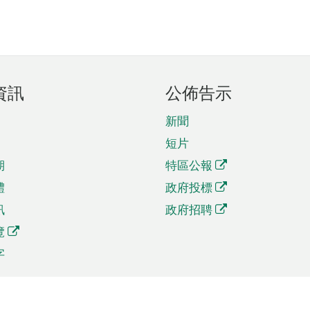
資訊
公佈告示
新聞
短片
期
特區公報
體
政府投標
訊
政府招聘
覽
字
及貿易
相關連結