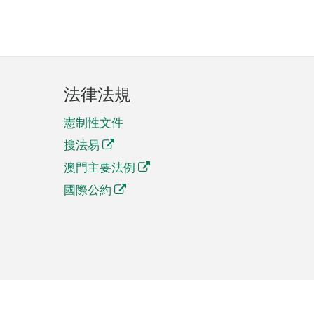
法律法規
憲制性文件
搜法易
澳門主要法例
國際公約