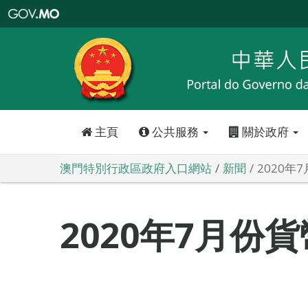
澳
門
特
別
行
政
區
政
府
入
口
網
站
主頁
公共服務
關於政府
澳門特別行政區政府入口網站
新聞
2020年
2020年7月份