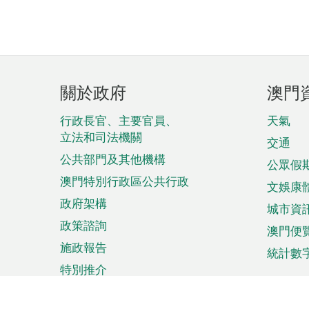
頁
關於政府
澳門
腳
菜
行政長官、主要官員、
天氣
立法和司法機關
單
交通
公共部門及其他機構
公眾假
澳門特別行政區公共行政
文娛康
政府架構
城市資
政策諮詢
澳門便
施政報告
統計數
特別推介
來澳旅遊
商務