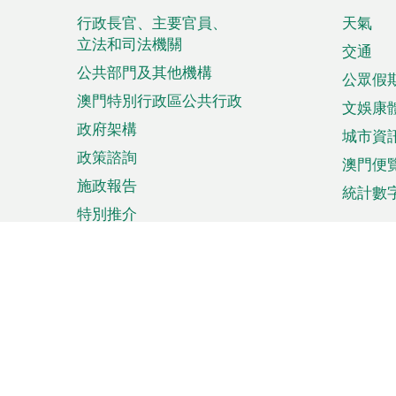
腳
菜
行政長官、主要官員、
天氣
立法和司法機關
單
交通
公共部門及其他機構
公眾假
澳門特別行政區公共行政
文娛康
政府架構
城市資
政策諮詢
澳門便
施政報告
統計數
特別推介
來澳旅遊
商務
計劃行程
貿易投
觀光
澳門經
娛樂消閒
中小企
購物
市場資