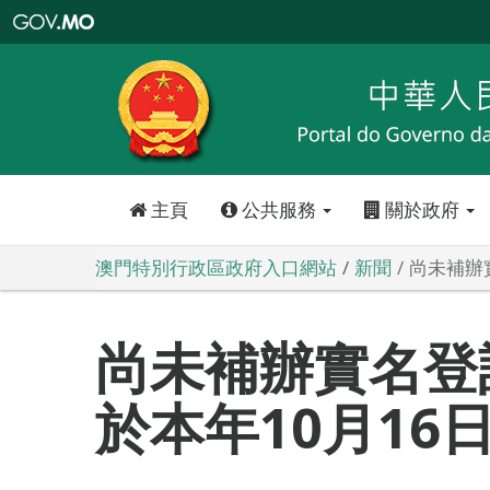
澳
門
特
別
行
政
區
政
府
入
口
網
站
主頁
公共服務
關於政府
澳門特別行政區政府入口網站
新聞
尚未補辦
尚未補辦實名登
於本年10月16