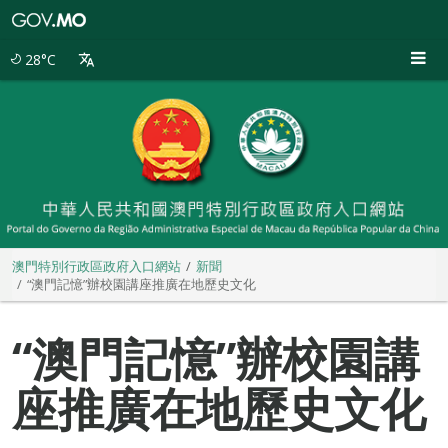
澳
門
特
28°C
別
行
政
區
政
府
入
口
網
站
澳門特別行政區政府入口網站
新聞
“澳門記憶”辦校園講座推廣在地歷史文化
“澳門記憶”辦校園講
座推廣在地歷史文化