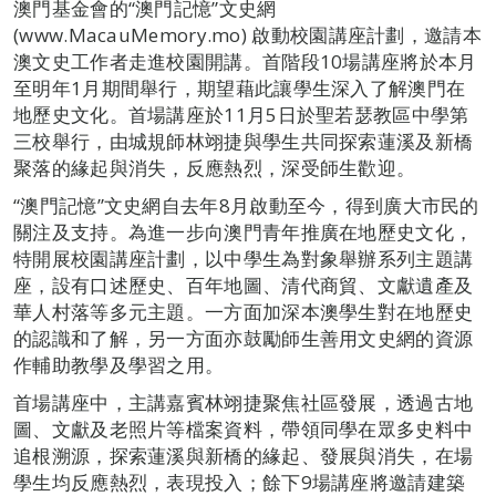
澳門基金會的“澳門記憶”文史網
(www.MacauMemory.mo) 啟動校園講座計劃，邀請本
澳文史工作者走進校園開講。首階段10場講座將於本月
至明年1月期間舉行，期望藉此讓學生深入了解澳門在
地歷史文化。首場講座於11月5日於聖若瑟教區中學第
三校舉行，由城規師林翊捷與學生共同探索蓮溪及新橋
聚落的緣起與消失，反應熱烈，深受師生歡迎。
“澳門記憶”文史網自去年8月啟動至今，得到廣大市民的
關注及支持。為進一步向澳門青年推廣在地歷史文化，
特開展校園講座計劃，以中學生為對象舉辦系列主題講
座，設有口述歷史、百年地圖、清代商貿、文獻遺產及
華人村落等多元主題。一方面加深本澳學生對在地歷史
的認識和了解，另一方面亦鼓勵師生善用文史網的資源
作輔助教學及學習之用。
首場講座中，主講嘉賓林翊捷聚焦社區發展，透過古地
圖、文獻及老照片等檔案資料，帶領同學在眾多史料中
追根溯源，探索蓮溪與新橋的緣起、發展與消失，在場
學生均反應熱烈，表現投入；餘下9場講座將邀請建築