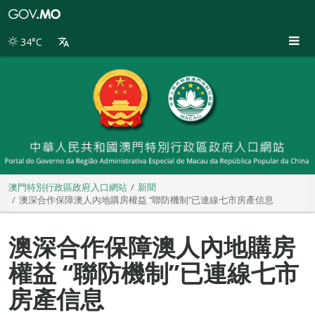
澳
門
特
34°C
別
行
政
區
政
府
入
口
網
站
澳門特別行政區政府入口網站
新聞
澳深合作保障澳人內地購房權益 “聯防機制”已連線七市房產信息
澳深合作保障澳人內地購房
權益 “聯防機制”已連線七市
房產信息