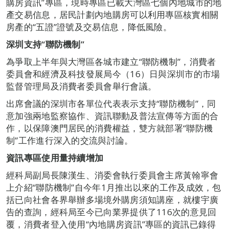
購房資訊”專區，現時專區已載大灣區七個內地城市的地
產交易信息，居民計劃內地購房可以利用專區核實相關
房產的“五證”證號及交易信息，降低風險。
深圳支持“聯防機制”
為爭取上半年與大灣區各城市建立“聯防機制”，消費者
委員會和經濟及科技發展局今（16）日與深圳市的市場
監督管理局及消費者委員會舉行會議。
出席會議的深圳市各單位代表表示支持“聯防機制”，同
意加強兩地監察協作、資訊聯動及普法宣傳等方面的合
作，以保障澳門居民的消費權益，雙方就部署“聯防機
制”工作進行深入的交流與討論。
資訊專區使用量持續增加
經科局副局長陳漢生、消委會執行委員會主席黃翰寧會
上介紹“聯防機制”自今年1月推出以來的工作及成效，包
括已向社會各界舉辦多場境外購房須知講座，就樓宇廣
告的查詢，經科局至今已向業界提供了116次的意見回
覆，消費者登入使用“內地購房資訊”專區的資訊已錄得