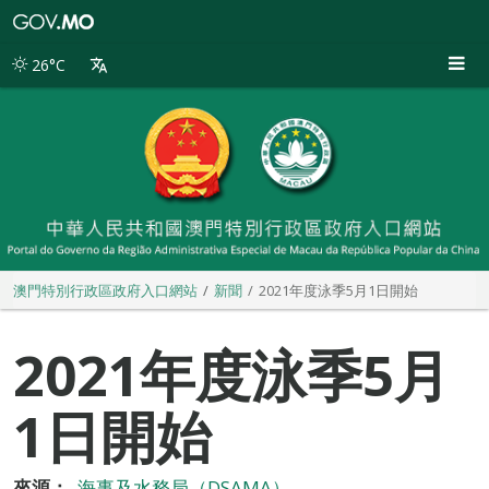
澳
門
特
26°C
別
行
政
區
政
府
入
口
網
站
澳門特別行政區政府入口網站
新聞
2021年度泳季5月1日開始
2021年度泳季5月
1日開始
來源：
海事及水務局（DSAMA）