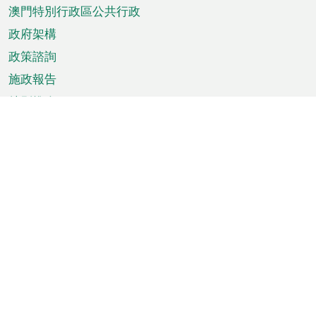
澳門特別行政區公共行政
政府架構
政策諮詢
施政報告
特別推介
澳門資訊
天氣
交通
公眾假期
文娛康體
城市資訊
澳門便覽
統計數字