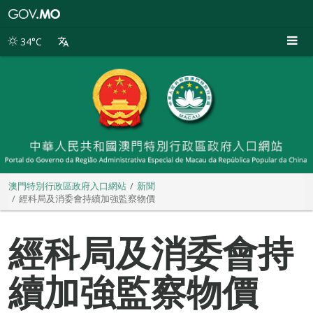
澳
門
特
34°C
別
行
政
區
政
府
入
口
網
站
澳門特別行政區政府入口網站
新聞
經科局及消委會持續加強監察物價
經科局及消委會持
續加強監察物價