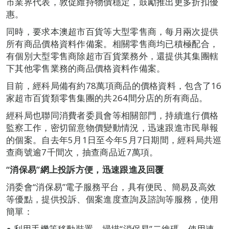
市業界代表，敦促維持物價穩定，鼓勵推出更多折扣優
惠。
同時，要求本澳超市百貨等大型零售商，每月兩次提供
所有商品價格資料作備案。相關零售商均已積極配合，
有個別大型零售商除超市百貨業務外，還提供其集團轄
下其他零售業務的商品價格資料作備案。
目前，經科局備有約78萬項商品的價格資料，包含了16
家超市百貨類零售集團的共264間分店的所有商品。
經科局也聯同消費者委員會等相關部門，持續進行價格
監察工作，密切留意物價變動情況，迅速跟進市民舉報
的個案。自去年5月1日至今年5月7日期間，經科局共巡
查商號逾7千間次，抽查商品近7萬項。
“
消保易
”
網上投訴方便，迅速跟進及回覆
消委會“消保易”電子服務平台，具有便民、簡易及高效
等優點，提供投訴、個案進度查詢及諮詢等服務，使用
簡單：
● 利用手機等移動裝置，掃描“消保易”二維碼、使用連