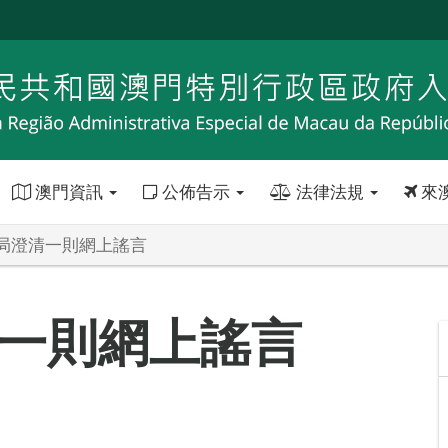
澳門資訊
公佈告示
法律法規
來
局澄清一則網上謠言
一則網上謠言