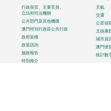
腳
菜
行政長官、主要官員、
天氣
立法和司法機關
單
交通
公共部門及其他機構
公眾假
澳門特別行政區公共行政
文娛康
政府架構
城市資
政策諮詢
澳門便
施政報告
統計數
特別推介
來澳旅遊
商務
計劃行程
貿易投
觀光
澳門經
娛樂消閒
中小企
購物
市場資