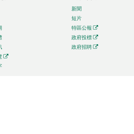
新聞
短片
期
特區公報
體
政府投標
訊
政府招聘
覽
字
及貿易
相關連結
資
手機應用程式目錄
貿會展
社交媒體目錄
商機和服務
專題網站目錄
訊
RSS訂閱目錄