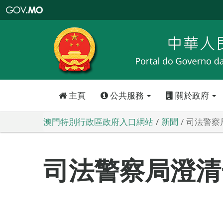
澳
門
特
別
行
政
區
政
府
入
口
網
站
主頁
公共服務
關於政府
澳門特別行政區政府入口網站
新聞
司法警察
司法警察局澄清