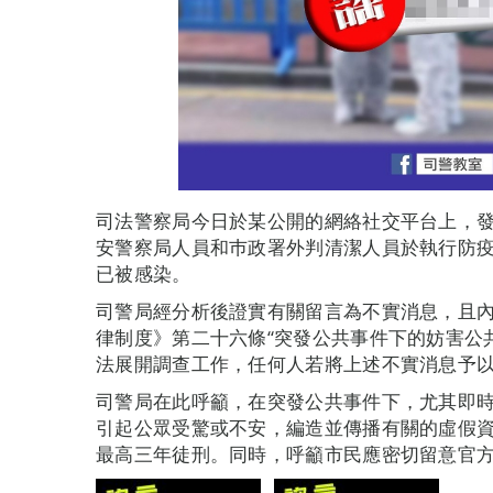
司法警察局今日於某公開的網絡社交平台上，
安警察局人員和巿政署外判清潔人員於執行防
已被感染。
司警局經分析後證實有關留言為不實消息，且內容
律制度》第二十六條“突發公共事件下的妨害公
法展開調查工作，任何人若將上述不實消息予
司警局在此呼籲，在突發公共事件下，尤其即
引起公眾受驚或不安，編造並傳播有關的虛假
最高三年徒刑。同時，呼籲市民應密切留意官