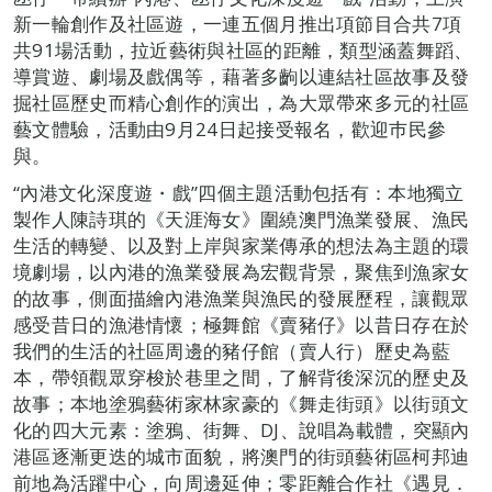
新一輪創作及社區遊，一連五個月推出項節目合共7項
共91場活動，拉近藝術與社區的距離，類型涵蓋舞蹈、
導賞遊、劇場及戲偶等，藉著多齣以連結社區故事及發
掘社區歷史而精心創作的演出，為大眾帶來多元的社區
藝文體驗，活動由9月24日起接受報名，歡迎巿民參
與。
“內港文化深度遊・戲”四個主題活動包括有：本地獨立
製作人陳詩琪的《天涯海女》圍繞澳門漁業發展、漁民
生活的轉變、以及對上岸與家業傳承的想法為主題的環
境劇場，以內港的漁業發展為宏觀背景，聚焦到漁家女
的故事，側面描繪內港漁業與漁民的發展歷程，讓觀眾
感受昔日的漁港情懷；極舞館《賣豬仔》以昔日存在於
我們的生活的社區周邊的豬仔館（賣人行）歷史為藍
本，帶領觀眾穿梭於巷里之間，了解背後深沉的歷史及
故事；本地塗鴉藝術家林家豪的《舞走街頭》以街頭文
化的四大元素：塗鴉、街舞、DJ、說唱為載體，突顯內
港區逐漸更迭的城市面貌，將澳門的街頭藝術區柯邦迪
前地為活躍中心，向周邊延伸；零距離合作社《遇見．