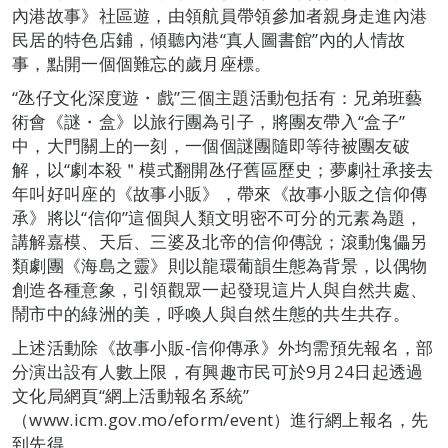
內港故事》社區遊，由領航員帶領參加者親身走進內港
民居的特色店鋪，傾聽內港“真人圖書館”內的人情故
事，點開一個個難忘的歲月座標。
“氹仔文化深度遊・戲”三個主題活動包括有：兄弟班藝
術會《謎・盒》以旅行團為引子，將團友帶入“盒子”
中，大門關上的一刻，一個個謎團隨即等待被團友破
解，以“劇本殺＂模式翻開氹仔舊區歷史；夢劇社承接去
年叫好叫座的《故事小販》，帶來《故事小販之信仰傳
承》將以“信仰”這個與人類文明密不可分的元素為題，
講解嘉模、天后、三婆及北帝的信仰傳說；滾動傀儡另
類劇團《海島之靈》則以龍環葡韻生態為背景，以偶物
創造各種意象，引領觀眾一起發現這片人與自然共處、
鬧市中的綠洲的美，呼喚人與自然生態的共生共存。
上述活動除《故事小販-信仰傳承》外均需預先報名，部
分演出設有人數上限，有興趣市民可於9月24日起透過
文化局網頁“網上活動報名系統”
（www.icm.gov.mo/eform/event）進行網上報名，先
到先得。