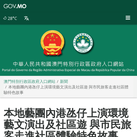
澳
門
特
28°C
別
行
政
區
政
府
入
口
網
站
澳門特別行政區政府入口網站
新聞
本地藝團內港氹仔上演環境藝文演出及社區遊 與市民旅客走進社區體
驗特色故事
本地藝團內港氹仔上演環境
藝文演出及社區遊 與市民旅
客走進社區體驗特色故事