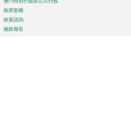
澳門特別行政區公共行政
政府架構
政策諮詢
施政報告
特別推介
澳門資訊
天氣
交通
公眾假期
文娛康體
城市資訊
澳門便覽
統計數字