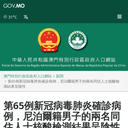
澳
門
特
31°C
別
行
政
區
政
府
入
口
網
站
澳門特別行政區政府入口網站
新聞
第65例新冠病毒肺炎確診病例，尼泊爾籍男子的兩名同住人士核酸檢
測結果呈陰性
第65例新冠病毒肺炎確診病
例，尼泊爾籍男子的兩名同
住人士核酸檢測結果呈陰性