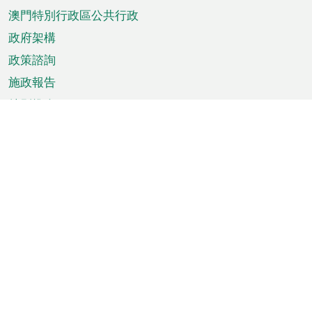
澳門特別行政區公共行政
政府架構
政策諮詢
施政報告
特別推介
澳門資訊
天氣
交通
公眾假期
文娛康體
城市資訊
澳門便覽
統計數字