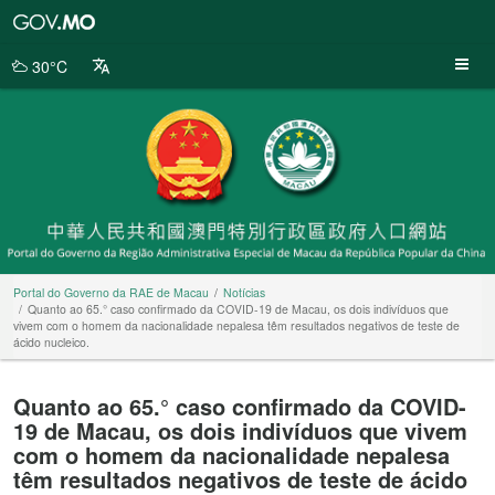
Portal
do
Governo
30°C
da
RAE
de
Macau
Portal do Governo da RAE de Macau
Notícias
Quanto ao 65.° caso confirmado da COVID-19 de Macau, os dois indivíduos que
vivem com o homem da nacionalidade nepalesa têm resultados negativos de teste de
ácido nucleico.
Quanto ao 65.° caso confirmado da COVID-
19 de Macau, os dois indivíduos que vivem
com o homem da nacionalidade nepalesa
têm resultados negativos de teste de ácido