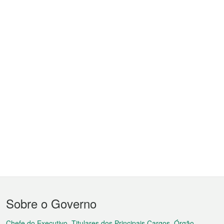
Menu
Sobre o Governo
do
Chefe do Executivo, Titulares dos Principais Cargos, Órgão