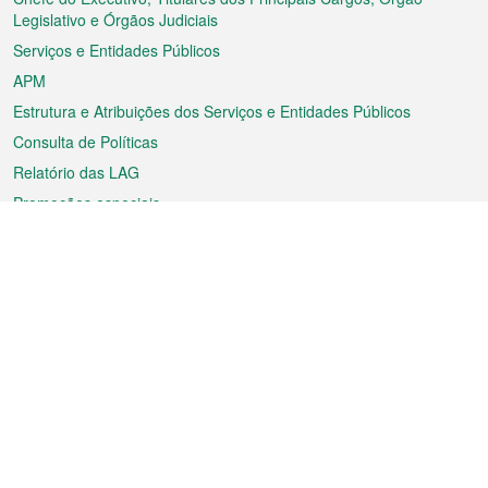
rodapé
Legislativo e Órgãos Judiciais
Serviços e Entidades Públicos
APM
Estrutura e Atribuições dos Serviços e Entidades Públicos
Consulta de Políticas
Relatório das LAG
Promoções especiais
Sobre a RAEM
Tempo
Transporte
Feriados
Cultura e lazer
Informação de Macau
Ficheiro sobre Macau
Estatísticas