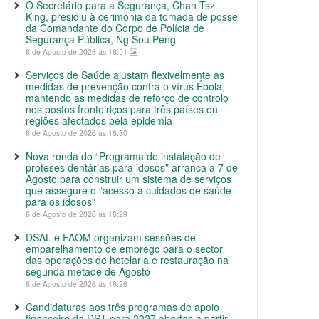
O Secretário para a Segurança, Chan Tsz
King, presidiu à cerimónia da tomada de posse
da Comandante do Corpo de Polícia de
Segurança Pública, Ng Sou Peng
6 de Agosto de 2026 às 16:51
Serviços de Saúde ajustam flexivelmente as
medidas de prevenção contra o vírus Ébola,
mantendo as medidas de reforço de controlo
nos postos fronteiriços para três países ou
regiões afectados pela epidemia
6 de Agosto de 2026 às 16:30
Nova ronda do “Programa de instalação de
próteses dentárias para idosos” arranca a 7 de
Agosto para construir um sistema de serviços
que assegure o “acesso a cuidados de saúde
para os idosos”
6 de Agosto de 2026 às 16:29
DSAL e FAOM organizam sessões de
emparelhamento de emprego para o sector
das operações de hotelaria e restauração na
segunda metade de Agosto
6 de Agosto de 2026 às 16:26
Candidaturas aos três programas de apoio
financeiro da DST para 2027 abertas a partir