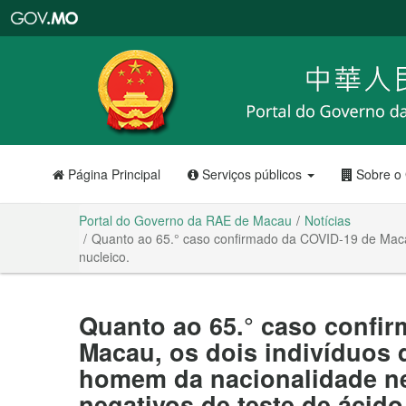
Portal
do
Governo
da
RAE
de
Macau
Página Principal
Serviços públicos
Sobre o
Portal do Governo da RAE de Macau
Notícias
Quanto ao 65.° caso confirmado da COVID-19 de Macau
nucleico.
Quanto ao 65.° caso confi
Macau, os dois indivíduos
homem da nacionalidade ne
negativos de teste de ácido