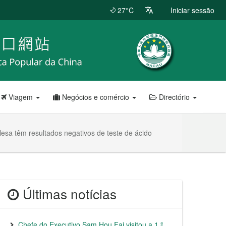
27°C
Iniciar sessão
Viagem
Negócios e comércio
Directório
sa têm resultados negativos de teste de ácido
Últimas notícias
Chefe do Executivo Sam Hou Fai visitou a 1.ª