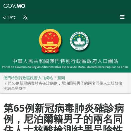
澳
門
特
29°C
別
行
政
區
政
府
入
口
網
站
澳門特別行政區政府入口網站
新聞
第65例新冠病毒肺炎確診病例，尼泊爾籍男子的兩名同住人士核酸檢
測結果呈陰性
第65例新冠病毒肺炎確診病
例，尼泊爾籍男子的兩名同
住人士核酸檢測結果呈陰性