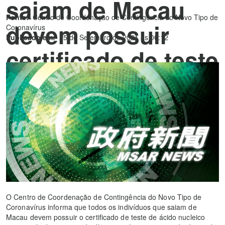
saiam de Macau
Fonte:
Centro de Coordenação de Contingência do Novo Tipo de
devem possuir
Coronavírus
Publicado em:
25 de Setembro de 2021 às 00:12
certificado de teste
de ácido nucleico
com resultado
negativo das
últimas 48 horas
O Centro de Coordenação de Contingência do Novo Tipo de
Coronavírus informa que todos os indivíduos que saiam de
Macau devem possuir o certificado de teste de ácido nucleico