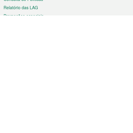
Relatório das LAG
Promoções especiais
Sobre a RAEM
Tempo
Transporte
Feriados
Cultura e lazer
Informação de Macau
Ficheiro sobre Macau
Estatísticas
Anúncios
Notícias
Vídeos