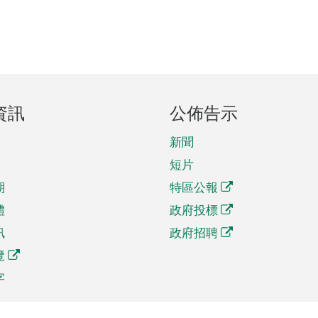
資訊
公佈告示
新聞
短片
期
特區公報
體
政府投標
訊
政府招聘
覽
字