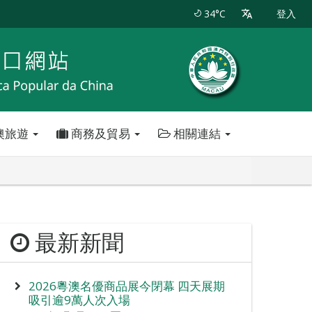
34°C
登入
澳旅遊
商務及貿易
相關連結
最新新聞
2026粵澳名優商品展今閉幕 四天展期
吸引逾9萬人次入場