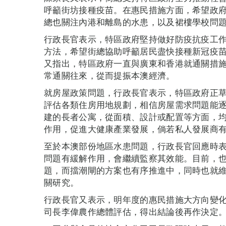
呼籲街坊接種疫苗。在惠民措施方面，希望政
總也關注內港和離島的水患，以及裙樓學校問
行政長官表示，特區政府堅持做好防疫抗疫工
方法，希望街總協助呼籲居民盡快接種新冠疫
又指出，特區政府一直與廣東和香港就通關措
常通關往來，從而提振本澳經濟。
就房屋政策問題，行政長官表示，特區政府正
評估各類住房用地規劃，相信房屋需求問題能
建的長者公寓，從面積、設計或配置等方面，
作用，促進大健康產業發展，倘若私人發展商
至於本澳部份地區水患問題，行政長官回應時
問題有緩解作用，會繼續監察其效能。目前，
題，而擋潮閘的方案也有序推進中，同時也就
關研究。
行政長官又表示，明年度的惠民措施大方向變
司長李偉農作總體評估，得出結論後再作決定