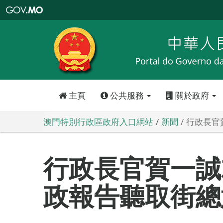
澳
門
特
別
行
政
區
政
府
入
口
網
站
主頁
公共服務
關於政府
澳門特別行政區政府入口網站
新聞
行政長官
行政長官賀一誠
政報告聽取街總