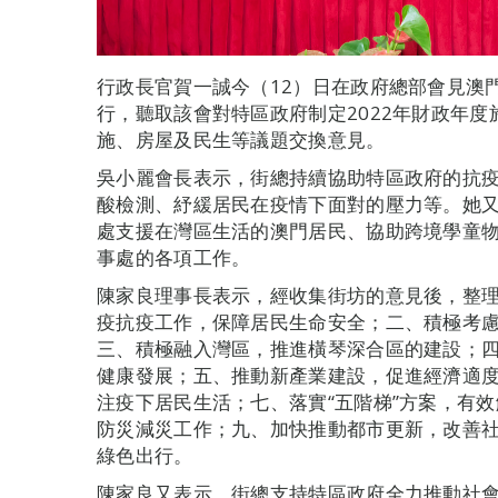
行政長官賀一誠今（12）日在政府總部會見澳
行，聽取該會對特區政府制定2022年財政年
施、房屋及民生等議題交換意見。
吳小麗會長表示，街總持續協助特區政府的抗
酸檢測、紓緩居民在疫情下面對的壓力等。她
處支援在灣區生活的澳門居民、協助跨境學童
事處的各項工作。
陳家良理事長表示，經收集街坊的意見後，整
疫抗疫工作，保障居民生命安全；二、積極考
三、積極融入灣區，推進橫琴深合區的建設；
健康發展；五、推動新產業建設，促進經濟適
注疫下居民生活；七、落實“五階梯”方案，有
防災減災工作；九、加快推動都市更新，改善
綠色出行。
陳家良又表示，街總支持特區政府全力推動社