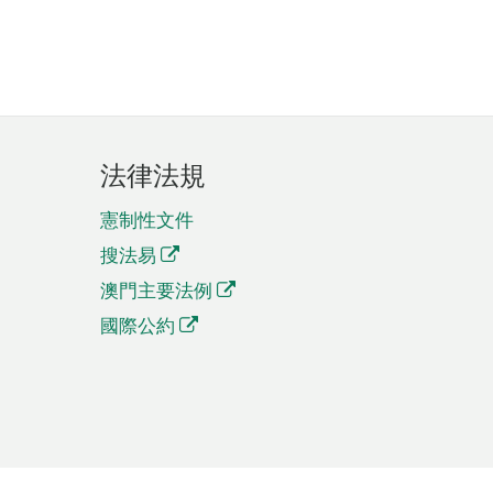
法律法規
憲制性文件
搜法易
澳門主要法例
國際公約