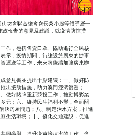
門街坊會聯合總會會長吳小麗等領導層一
度施政報告的意見及建議，就疫情防控措
疫工作，包括售賣口罩、協助進行全民核
又表示，疫情期間，街總設於廣東的辦事
物資運送等工作，未來將繼續加強廣東辦
理成意見書並提出十點建議：一、做好防
慮推出援助措施，助力澳門經濟復甦；
四、做好賭牌重新競投工作，推動博彩業
度多元；六、維持民生福利不變，全面關
效解決房屋問題；八、制定治水方案，推進
社區生活環境；十、優化交通建設，促進
會共同參與，提升疫苗接種率的工作，會