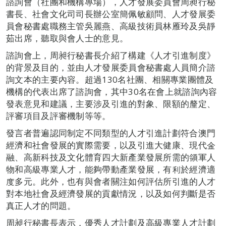
諮詢會（社團和機構專場），人才發展委員會周昶行秘
書長、社會文化司司長辦公室簡佩敏顧問、人才發展委
員會秘書處職務主管吳麗燕、高級技術員林雁玲及吳靜
茹出席，聽取與會人士的意見。
諮詢會上，周昶行秘書長介紹了構建《人才引進制度》
的背景及目的，並由人才發展委員會秘書處人員簡介諮
詢文本的主要內容。超過130名社團、相關專業團體及
機構的代表出席了諮詢會，其中30名在會上就諮詢內容
發表意見和建議，主要涉及引進的對象、限額的釐定、
評審項目及評審機制等等。
發言者普遍認同制定不同類型的人才引進計劃符合澳門
經濟和社會發展的實際需要，以及引進大健康、現代金
融、高新科技及文化體育四大新產業發展所需的領軍人
物和高級專業人才，能夠帶動產業發展，有利於經濟適
度多元。此外，也有與會者關注如何評估所引進的人才
對本地社會及經濟發展的貢獻情況，以及如何判斷是否
真正人才的問題。
周昶行秘書長表示，優秀人才計劃及高級專業人才計劃