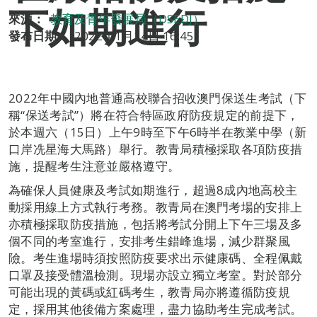
下如期進行
來源：
教育及青年發展局（DSEDJ）
發布日期：
2022年1月14日 16:45
2022年中國內地普通高校聯合招收澳門保送生考試（下
稱“保送考試”）將在符合特區政府防疫規定的前提下，
於本週六（15日）上午9時至下午6時半在教業中學（新
口岸冼星海大馬路）舉行。教青局積極採取各項防疫措
施，提醒考生注意並嚴格遵守。
為確保人員健康及考試如期進行，超過8成內地高校主
動採用線上方式執行考務。教青局在澳門考場的安排上
亦積極採取防疫措施，包括將考試分開上下午三場及多
個不同的考室進行，安排考生錯峰進場，減少群聚風
險。考生進場時須按照防疫要求出示健康碼、全程佩戴
口罩及接受體溫檢測。現場亦設立獨立考室。對於部分
可能出現的黃碼或紅碼考生，教青局亦將遵循防疫規
定，採用其他後備方案處理，盡力協助考生完成考試。