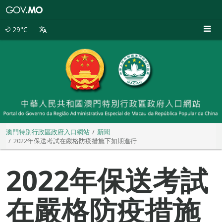
澳
門
特
29°C
別
行
政
區
政
府
入
口
網
站
澳門特別行政區政府入口網站
新聞
2022年保送考試在嚴格防疫措施下如期進行
2022年保送考試
在嚴格防疫措施