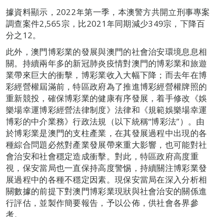
據資料顯示，2022年第一季，本澳警方共開立刑事專案
調查案件2,565宗，比2021年同期減少349宗，下降百
分之12。
此外，澳門博彩業的發展與澳門的社會治安環境息息相
關。持續兩年多的新冠肺炎疫情對澳門的博彩業和旅遊
業帶來巨大的衝擊，博彩業收入大幅下降；而去年在博
彩經營權屆滿前，特區政府為了推進博彩經營權牌照的
重新競投，確保博彩業的健康有序發展，着手修改《娛
樂場幸運博彩經營法律制度》法律和《規範娛樂場幸運
博彩的中介業務》行政法規（以下統稱“博彩法”）。由
於博彩業是澳門的支柱產業，在其發展過程中出現的各
種綜合問題必然對產業發展帶來重大影響，也可能對社
會治安和社會穩定造成衝擊。對此，特區政府高度重
視，保安當局也一直保持高度警惕，持續關注博彩業發
展過程中的各種不穩定因素。現保安當局在深入分析相
關數據的前提下對澳門博彩業現狀與社會治安的關係進
行評估，並製作簡要報告，予以公佈，供社會各界參
考。