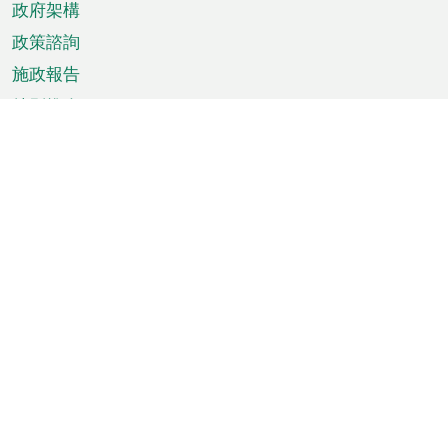
政府架構
政策諮詢
施政報告
特別推介
澳門資訊
天氣
交通
公眾假期
文娛康體
城市資訊
澳門便覽
統計數字
公佈告示