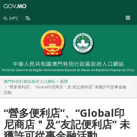
澳
門
特
34°C
別
行
政
區
政
府
入
口
網
站
澳門特別行政區政府入口網站
新聞
“營多便利店”、“Global印尼商店＂及“友記便利店” 未獲許可從事金融
活動
“營多便利店”、“Global印
尼商店＂及“友記便利店” 未
獲許可從事金融活動