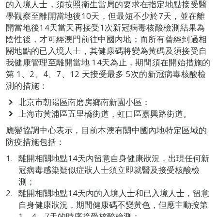
的入境人士，須按照衛生當局的要求在指定地點接受醫
學觀察至離開當地後10天，但最短不少於7天，並在離
開當地後14天當天再接受1次新冠病毒核酸檢測結果為
陰性後，才可經澳門前往中國內地；而所有曾經到過相
關地點的已入境人士，其健康碼將變為黃碼及須接受自
我健康管理至離開當地 14天為止，期間須在開始措施的
第 1、2、4、7、12 天接受最多 5次的新冠病毒核酸檢
測的措施：
北京市朝陽區南磨房鄉南新園小區；
上海市黃浦區五里橋街道，虹口區嘉興路街道。
應變協調中心表示，目前本澳有關中國內地特定區域的
防疫措施包括：
離開相關地點14天內留意自身健康狀況，出現任何新
冠病毒感染疑似症狀人士須立即就醫及接受核酸檢
測；
離開相關地點14天內的入境人士和已入境人士，留意
自身健康狀況，期間健康碼不變黃色，但應主動按第
1、4、7天的時序接受核酸檢測；