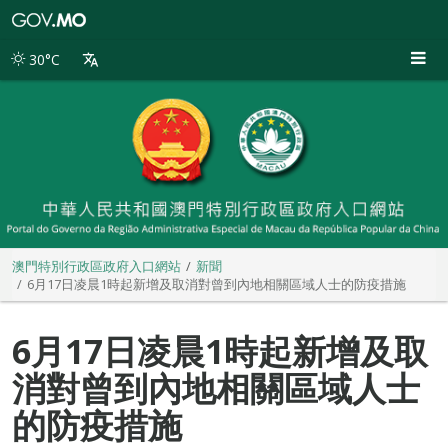
澳
門
特
30°C
別
行
政
區
政
府
入
口
網
站
澳門特別行政區政府入口網站
新聞
6月17日凌晨1時起新增及取消對曾到內地相關區域人士的防疫措施
6月17日凌晨1時起新增及取
消對曾到內地相關區域人士
的防疫措施