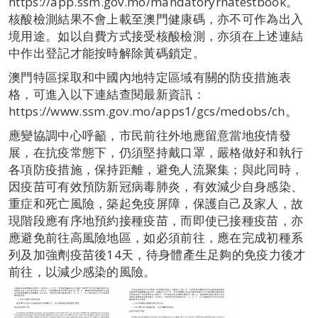
https://app.ssm.gov.mo/mandatoryrnatestbook。
核酸檢測結果不會上載至澳門健康碼，亦不可作為出入
境用途。如以自費方式接受核酸檢測，亦須在上述連結
中作出登記才能按時解除黃碼鎖定。
澳門特區採取和中國內地特定區域有關的防疫措施表
格，可進入以下連結查閱最新資訊：
https://www.ssm.gov.mo/apps1/gcs/medobs/ch。
應變協調中心呼籲，市民前往外地應留意當地疫情發
展，在抗疫常態下，仍須堅持戴口罩，嚴格做好和執行
各項防疫措施，保持距離，避免人流聚集；與此同時，
因疫苗可有效預防新冠病毒肺炎，有效減少自身感染、
重症和死亡風險，築起免疫屏障，保護自己及家人，故
現階段應有序地預約接種疫苗，而即使已接種疫苗，亦
應避免前往高風險地區，如必須前往，應在完成初種系
列及加強劑疫苗後14天，待身體產生足夠的免疫力後才
前往，以減少感染的風險。