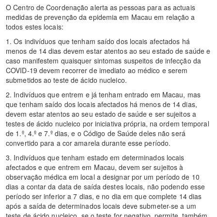
O Centro de Coordenação alerta as pessoas para as actuais
medidas de prevenção da epidemia em Macau em relação a
todos estes locais:
1. Os indivíduos que tenham saído dos locais afectados há
menos de 14 dias devem estar atentos ao seu estado de saúde e
caso manifestem quaisquer sintomas suspeitos de infecção da
COVID-19 devem recorrer de imediato ao médico e serem
submetidos ao teste de ácido nucleico.
2. Indivíduos que entrem e já tenham entrado em Macau, mas
que tenham saído dos locais afectados há menos de 14 dias,
devem estar atentos ao seu estado de saúde e ser sujeitos a
testes de ácido nucleico por iniciativa própria, na ordem temporal
de 1.º, 4.º e 7.º dias, e o Código de Saúde deles não será
convertido para a cor amarela durante esse período.
3. Indivíduos que tenham estado em determinados locais
afectados e que entrem em Macau, devem ser sujeitos à
observação médica em local a designar por um período de 10
dias a contar da data de saída destes locais, não podendo esse
período ser inferior a 7 dias, e no dia em que complete 14 dias
após a saída de determinados locais deve submeter-se a um
teste de ácido nucleico, se o teste for negativo, permite, também