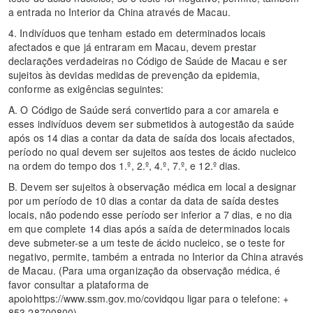
a entrada no Interior da China através de Macau.
4. Indivíduos que tenham estado em determinados locais
afectados e que já entraram em Macau, devem prestar
declarações verdadeiras no Código de Saúde de Macau e ser
sujeitos às devidas medidas de prevenção da epidemia,
conforme as exigências seguintes:
A. O Código de Saúde será convertido para a cor amarela e
esses indivíduos devem ser submetidos à autogestão da saúde
após os 14 dias a contar da data de saída dos locais afectados,
período no qual devem ser sujeitos aos testes de ácido nucleico
na ordem do tempo dos 1.º, 2.º, 4.º, 7.º, e 12.º dias.
B. Devem ser sujeitos à observação médica em local a designar
por um período de 10 dias a contar da data de saída destes
locais, não podendo esse período ser inferior a 7 dias, e no dia
em que complete 14 dias após a saída de determinados locais
deve submeter-se a um teste de ácido nucleico, se o teste for
negativo, permite, também a entrada no Interior da China através
de Macau. (Para uma organização da observação médica, é
favor consultar a plataforma de
apoiohttps://www.ssm.gov.mo/covidqou ligar para o telefone: +
853 28700800).