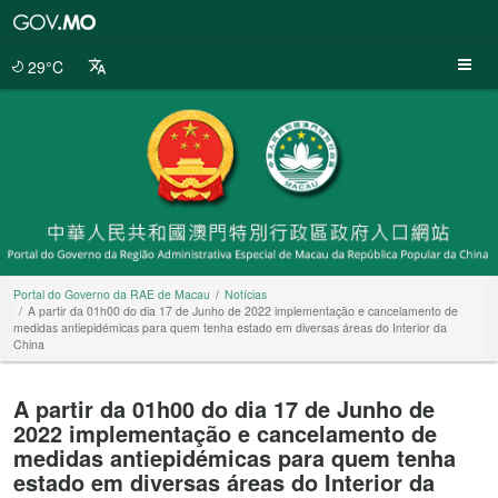
Portal
do
Governo
29°C
da
RAE
de
Macau
Portal do Governo da RAE de Macau
Notícias
A partir da 01h00 do dia 17 de Junho de 2022 implementação e cancelamento de
medidas antiepidémicas para quem tenha estado em diversas áreas do Interior da
China
A partir da 01h00 do dia 17 de Junho de
2022 implementação e cancelamento de
medidas antiepidémicas para quem tenha
estado em diversas áreas do Interior da