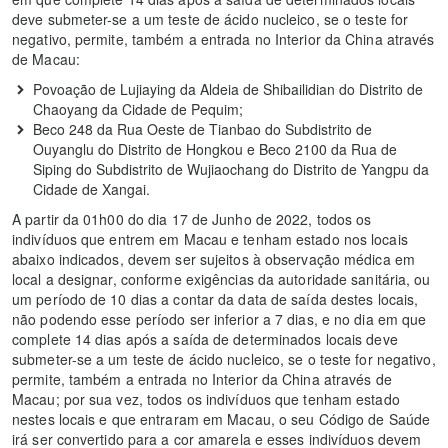
deve submeter-se a um teste de ácido nucleico, se o teste for
negativo, permite, também a entrada no Interior da China através
de Macau:
Povoação de Lujiaying da Aldeia de Shibailidian do Distrito de
Chaoyang da Cidade de Pequim;
Beco 248 da Rua Oeste de Tianbao do Subdistrito de
Ouyanglu do Distrito de Hongkou e Beco 2100 da Rua de
Siping do Subdistrito de Wujiaochang do Distrito de Yangpu da
Cidade de Xangai.
A partir da 01h00 do dia 17 de Junho de 2022, todos os
indivíduos que entrem em Macau e tenham estado nos locais
abaixo indicados, devem ser sujeitos à observação médica em
local a designar, conforme exigências da autoridade sanitária, ou
um período de 10 dias a contar da data de saída destes locais,
não podendo esse período ser inferior a 7 dias, e no dia em que
complete 14 dias após a saída de determinados locais deve
submeter-se a um teste de ácido nucleico, se o teste for negativo,
permite, também a entrada no Interior da China através de
Macau; por sua vez, todos os indivíduos que tenham estado
nestes locais e que entraram em Macau, o seu Código de Saúde
irá ser convertido para a cor amarela e esses indivíduos devem