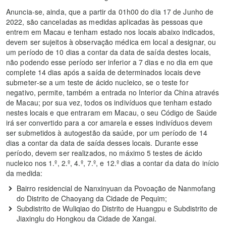
Anuncia-se, ainda, que a partir da 01h00 do dia 17 de Junho de
2022, são canceladas as medidas aplicadas às pessoas que
entrem em Macau e tenham estado nos locais abaixo indicados,
devem ser sujeitos à observação médica em local a designar, ou
um período de 10 dias a contar da data de saída destes locais,
não podendo esse período ser inferior a 7 dias e no dia em que
complete 14 dias após a saída de determinados locais deve
submeter‑se a um teste de ácido nucleico, se o teste for
negativo, permite, também a entrada no Interior da China através
de Macau; por sua vez, todos os indivíduos que tenham estado
nestes locais e que entraram em Macau, o seu Código de Saúde
irá ser convertido para a cor amarela e esses indivíduos devem
ser submetidos à autogestão da saúde, por um período de 14
dias a contar da data de saída desses locais. Durante esse
período, devem ser realizados, no máximo 5 testes de ácido
nucleico nos 1.º, 2.º, 4.º, 7.º, e 12.º dias a contar da data do início
da medida:
Bairro residencial de Nanxinyuan da Povoação de Nanmofang
do Distrito de Chaoyang da Cidade de Pequim;
Subdistrito de Wuliqiao do Distrito de Huangpu e Subdistrito de
Jiaxinglu do Hongkou da Cidade de Xangai.