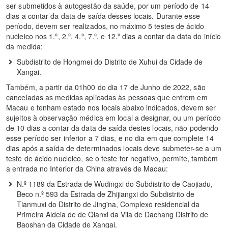
ser submetidos à autogestão da saúde, por um período de 14
dias a contar da data de saída desses locais. Durante esse
período, devem ser realizados, no máximo 5 testes de ácido
nucleico nos 1.º, 2.º, 4.º, 7.º, e 12.º dias a contar da data do início
da medida:
Subdistrito de Hongmei do Distrito de Xuhui da Cidade de
Xangai.
Também, a partir da 01h00 do dia 17 de Junho de 2022, são
canceladas as medidas aplicadas às pessoas que entrem em
Macau e tenham estado nos locais abaixo indicados, devem ser
sujeitos à observação médica em local a designar, ou um período
de 10 dias a contar da data de saída destes locais, não podendo
esse período ser inferior a 7 dias, e no dia em que complete 14
dias após a saída de determinados locais deve submeter-se a um
teste de ácido nucleico, se o teste for negativo, permite, também
a entrada no Interior da China através de Macau:
N.º 1189 da Estrada de Wudingxi do Subdistrito de Caojiadu,
Beco n.º 593 da Estrada de Zhijiangxi do Subdistrito de
Tianmuxi do Distrito de Jing'na, Complexo residencial da
Primeira Aldeia de de Qianxi da Vila de Dachang Distrito de
Baoshan da Cidade de Xangai.