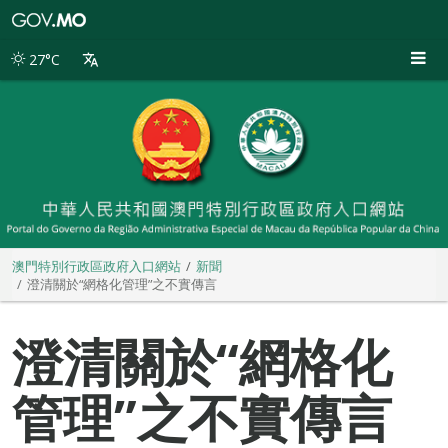
澳
門
特
27°C
別
行
政
區
政
府
入
口
網
站
澳門特別行政區政府入口網站
新聞
澄清關於“網格化管理”之不實傳言
澄清關於“網格化
管理”之不實傳言