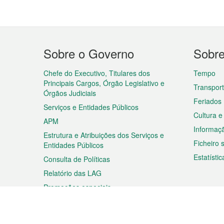
Menu
Sobre o Governo
Sobr
do
rodapé
Chefe do Executivo, Titulares dos
Tempo
Principais Cargos, Órgão Legislativo e
Transpor
Órgãos Judiciais
Feriados
Serviços e Entidades Públicos
Cultura e
APM
Informaç
Estrutura e Atribuições dos Serviços e
Ficheiro
Entidades Públicos
Estatístic
Consulta de Políticas
Relatório das LAG
Promoções especiais
Viagem
Negóc