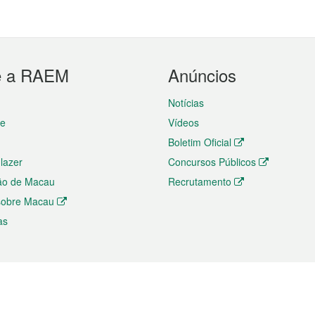
e a RAEM
Anúncios
Notícias
te
Vídeos
Boletim Oficial
 lazer
Concursos Públicos
ão de Macau
Recrutamento
 sobre Macau
as
ios e comércio
Directório