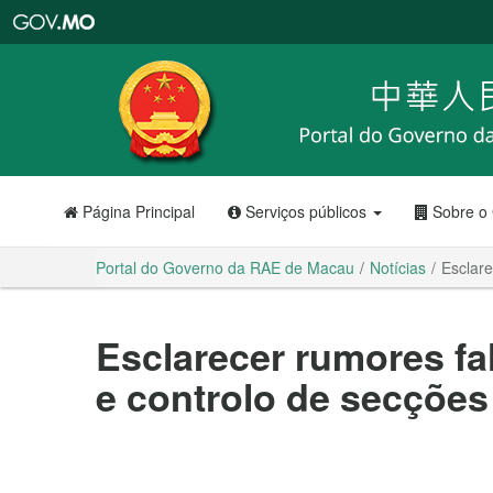
Portal
do
Governo
da
RAE
de
Macau
Página Principal
Serviços públicos
Sobre o
Portal do Governo da RAE de Macau
Notícias
Esclare
Esclarecer rumores fa
e controlo de secções