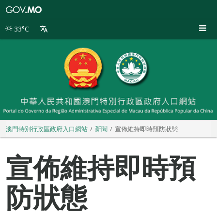
澳
門
特
33°C
別
行
政
區
政
府
入
口
網
站
澳門特別行政區政府入口網站
新聞
宣佈維持即時預防狀態
宣佈維持即時預
防狀態