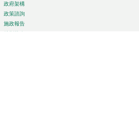
政府架構
政策諮詢
施政報告
特別推介
澳門資訊
天氣
交通
公眾假期
文娛康體
城市資訊
澳門便覽
統計數字
公佈告示