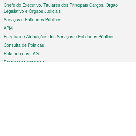
rodapé
Chefe do Executivo, Titulares dos Principais Cargos, Órgão
Legislativo e Órgãos Judiciais
Serviços e Entidades Públicos
APM
Estrutura e Atribuições dos Serviços e Entidades Públicos
Consulta de Políticas
Relatório das LAG
Promoções especiais
Sobre a RAEM
Tempo
Transporte
Feriados
Cultura e lazer
Informação de Macau
Ficheiro sobre Macau