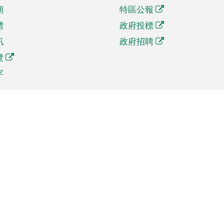
期
特區公報
體
政府投標
訊
政府招聘
覽
字
及貿易
相關連結
資
手機應用程式目錄
貿會展
社交媒體目錄
商機和服務
專題網站目錄
訊
RSS訂閱目錄
權
表格下載