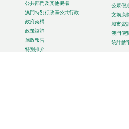
公共部門及其他機構
公眾假
澳門特別行政區公共行政
文娛康
政府架構
城市資
政策諮詢
澳門便
施政報告
統計數
特別推介
來澳旅遊
商務
計劃行程
貿易投
觀光
澳門經
娛樂消閒
中小企
購物
市場資
節日盛事
知識產