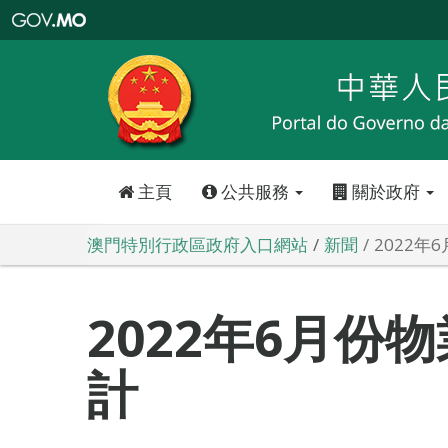
澳
門
特
別
行
政
區
政
府
入
口
網
站
主頁
公共服務
關於政府
澳門特別行政區政府入口網站
新聞
2022
2022年6月份
計