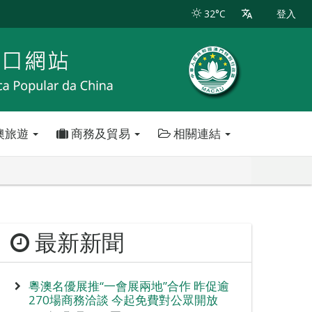
32°C
登入
澳旅遊
商務及貿易
相關連結
最新新聞
粵澳名優展推“一會展兩地”合作 昨促逾
270場商務洽談 今起免費對公眾開放