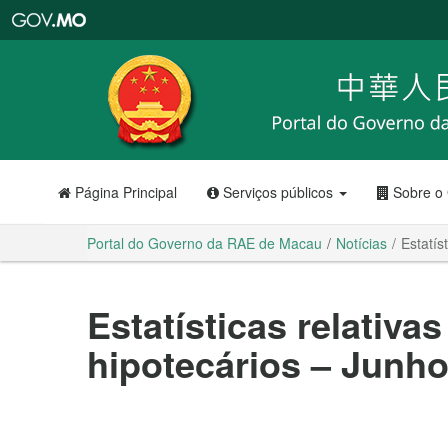
Portal
do
Governo
da
RAE
de
Macau
Página Principal
Serviços públicos
Sobre o
Portal do Governo da RAE de Macau
Notícias
Estatís
Estatísticas relativ
hipotecários – Junho