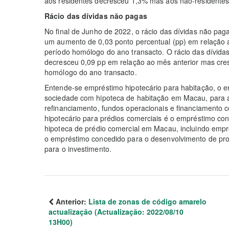
aos residentes decresceu 1,3% mas aos não-residentes
Rácio das dívidas não pagas
No final de Junho de 2022, o rácio das dívidas não pa
um aumento de 0,03 ponto percentual (pp) em relação 
período homólogo do ano transacto. O rácio das dívida
decresceu 0,09 pp em relação ao mês anterior mas cr
homólogo do ano transacto.
Entende-se empréstimo hipotecário para habitação, o 
sociedade com hipoteca de habitação em Macau, para aq
refinanciamento, fundos operacionais e financiamento 
hipotecário para prédios comerciais é o empréstimo c
hipoteca de prédio comercial em Macau, incluindo emp
o empréstimo concedido para o desenvolvimento de pr
para o investimento.
Anterior:
Lista de zonas de código amarelo
actualização (Actualização: 2022/08/10
13H00)