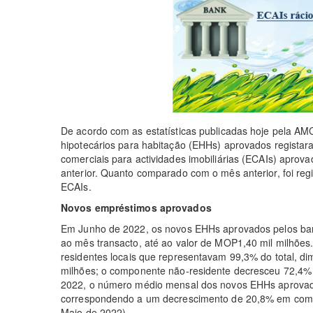
De acordo com as estatísticas publicadas hoje pela A
hipotecários para habitação (EHHs) aprovados regista
comerciais para actividades imobiliárias (ECAIs) apro
anterior. Quanto comparado com o mês anterior, foi reg
ECAIs.
Novos empréstimos aprovados
Em Junho de 2022, os novos EHHs aprovados pelos b
ao mês transacto, até ao valor de MOP1,40 mil milhõe
residentes locais que representavam 99,3% do total, d
milhões; o componente não-residente decresceu 72,4% 
2022, o número médio mensal dos novos EHHs aprovado
correspondendo a um decrescimento de 20,8% em comp
Maio de 2022).