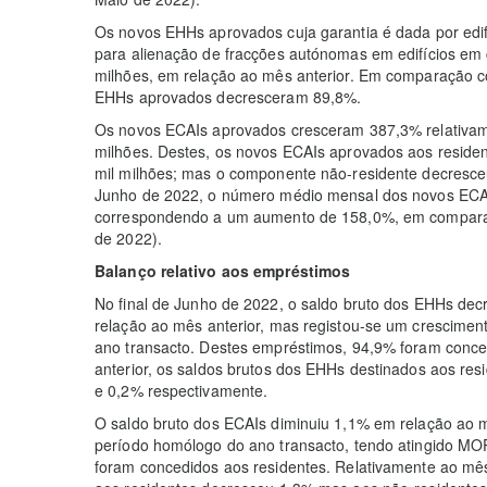
Os novos EHHs aprovados cuja garantia é dada por edif
para alienação de fracções autónomas em edifícios e
milhões, em relação ao mês anterior. Em comparação 
EHHs aprovados decresceram 89,8%.
Os novos ECAIs aprovados cresceram 387,3% relativam
milhões. Destes, os novos ECAIs aprovados aos resid
mil milhões; mas o componente não-residente decresce
Junho de 2022, o número médio mensal dos novos ECAI
correspondendo a um aumento de 158,0%, em comparaç
de 2022).
Balanço relativo aos empréstimos
No final de Junho de 2022, o saldo bruto dos EHHs de
relação ao mês anterior, mas registou-se um crescime
ano transacto. Destes empréstimos, 94,9% foram conce
anterior, os saldos brutos dos EHHs destinados aos re
e 0,2% respectivamente.
O saldo bruto dos ECAIs diminuiu 1,1% em relação ao 
período homólogo do ano transacto, tendo atingido MO
foram concedidos aos residentes. Relativamente ao mês