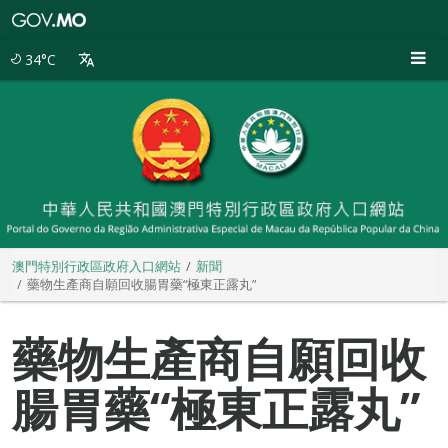
澳
門
特
34°C
別
行
政
區
政
府
入
口
網
站
澳門特別行政區政府入口網站
新聞
藥物生產商自願回收腸胃藥“極東正露丸”
藥物生產商自願回收
腸胃藥“極東正露丸”