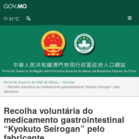
Portal
do
Governo
31°C
da
RAE
de
Macau
Portal do Governo da RAE de Macau
Notícias
Recolha voluntária do medicamento gastrointestinal “Kyokuto Seirogan” pelo
fabricante
Recolha voluntária do
medicamento gastrointestinal
“Kyokuto Seirogan” pelo
fabricante