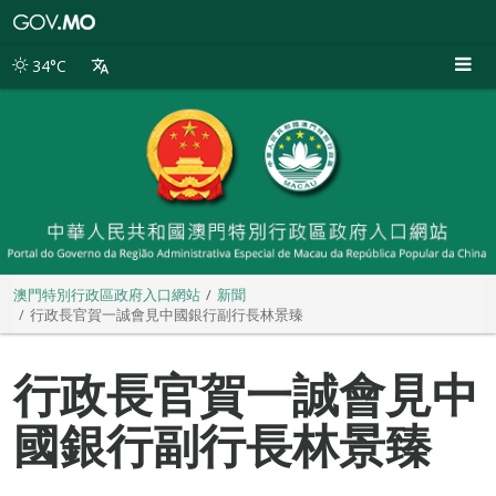
澳
門
特
34°C
別
行
政
區
政
府
入
口
網
站
澳門特別行政區政府入口網站
新聞
行政長官賀一誠會見中國銀行副行長林景臻
行政長官賀一誠會見中
國銀行副行長林景臻