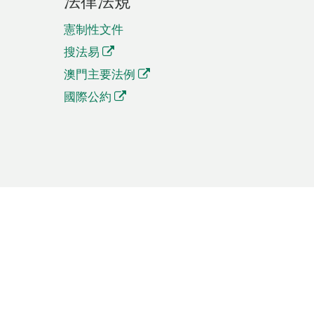
法律法規
憲制性文件
搜法易
澳門主要法例
國際公約