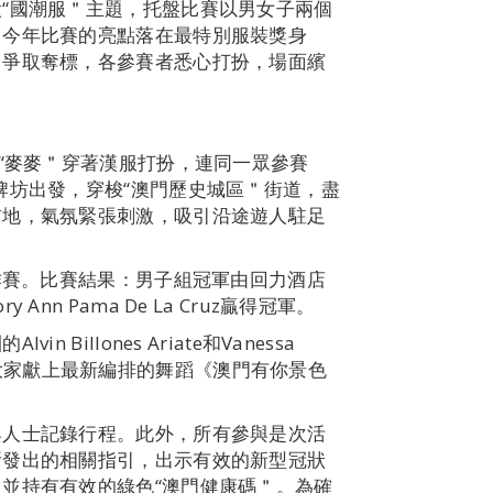
“國潮服＂主題，托盤比賽以男女子兩個
。今年比賽的亮點落在最特別服裝獎身
，爭取奪標，各參賽者悉心打扮，場面繽
物“麥麥＂穿著漢服打扮，連同一眾參賽
牌坊出發，穿梭“澳門歷史城區＂街道，盡
前地，氣氛緊張刺激，吸引沿途遊人駐足
等作賽。比賽結果：男子組冠軍由回力酒店
n Pama De La Cruz贏得冠軍。
illones Ariate和Vanessa
麥麥＂為大家獻上最新編排的舞蹈《澳門有你景色
與人士記錄行程。此外，所有參與是次活
所發出的相關指引，出示有效的新型冠狀
並持有有效的綠色“澳門健康碼＂。為確