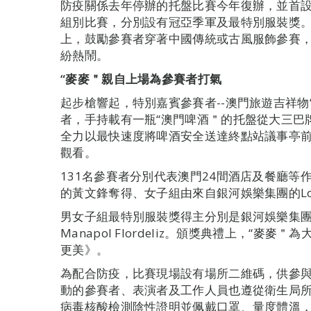
防疫關係去年停辦的托盤比賽今年復辦，並首設
組別比賽，分別設有冠亞季軍及最特別服裝獎
上，鼓勵參賽者穿著中國傳統或古風服飾參賽
紛熱鬧。
“麥麥＂親自上場為參賽者打氣
起步槍響起，特別嘉賓參賽者--澳門旅遊吉祥
者，手持載有一瓶“澳門啤酒＂的托盤從大三巴
全力以最快速度將啤酒安全送達終點站議事亭
觀看。
131名參賽者分別代表澳門24間酒店及餐廳
的黃文鋒奪得、女子組由來自銀河娛樂集團的Lory An
男女子組最特別服裝獎得主分別是銀河娛樂集團的Alvin B
Manapol Flordeliz。頒獎典禮上，“
更美》。
為配合防疫，比賽現場設有場所二維碼，供參
動的參賽者、表演者及工作人員也遵從衛生局
病毒核酸檢測陰性證明並佩戴口罩、量度體溫，