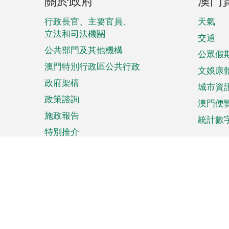
關於政府
澳門
腳
菜
行政長官、主要官員、
天氣
立法和司法機關
單
交通
公共部門及其他機構
公眾假
澳門特別行政區公共行政
文娛康
政府架構
城市資
政策諮詢
澳門便
施政報告
統計數
特別推介
來澳旅遊
商務
計劃行程
貿易投
觀光
澳門經
娛樂消閒
中小企
購物
市場資