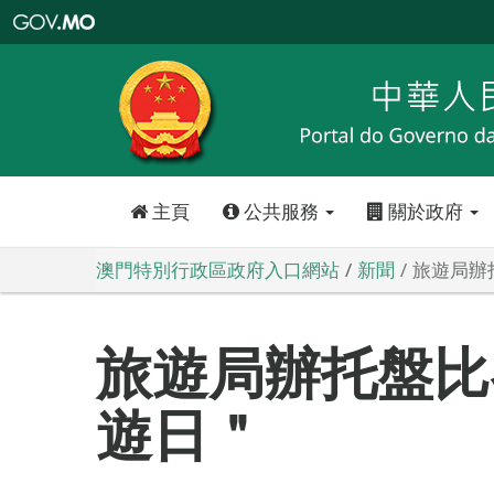
澳
門
特
別
行
政
區
政
府
入
口
網
站
主頁
公共服務
關於政府
澳門特別行政區政府入口網站
新聞
旅遊局辦
旅遊局辦托盤比
遊日＂