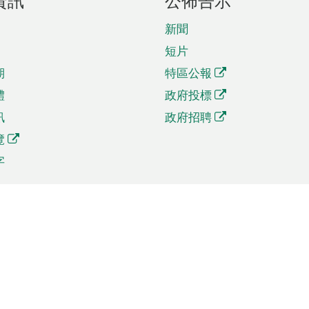
資訊
公佈告示
新聞
短片
期
特區公報
體
政府投標
訊
政府招聘
覽
字
及貿易
相關連結
資
手機應用程式目錄
貿會展
社交媒體目錄
商機和服務
專題網站目錄
訊
RSS訂閱目錄