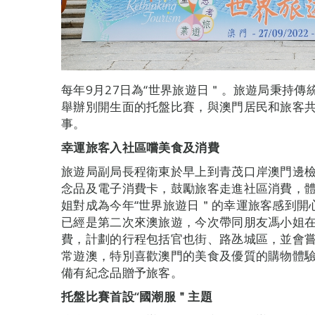
每年9月27日為“世界旅遊日＂。旅遊局秉持
舉辦別開生面的托盤比賽，與澳門居民和旅客
事。
幸運旅客入社區嚐美食及消費
旅遊局副局長程衛東於早上到青茂口岸澳門邊檢
念品及電子消費卡，鼓勵旅客走進社區消費，
姐對成為今年“世界旅遊日＂的幸運旅客感到開
已經是第二次來澳旅遊，今次帶同朋友馮小姐在
費，計劃的行程包括官也街、路氹城區，並會
常遊澳，特別喜歡澳門的美食及優質的購物體
備有紀念品贈予旅客。
托盤比賽首設“國潮服＂主題