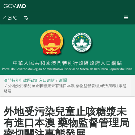
澳
門
特
29°C
別
行
政
區
政
府
入
口
網
站
澳門特別行政區政府入口網站
新聞
外地受污染兒童止咳糖漿未有進口本澳 藥物監督管理局密切關注事態
發展
外地受污染兒童止咳糖漿未
有進口本澳 藥物監督管理局
密切關注事態發展