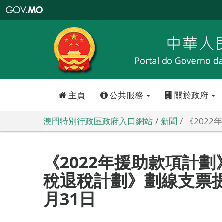
澳
門
特
別
行
政
區
政
府
入
口
網
站
主頁
公共服務
關於政府
澳門特別行政區政府入口網站
新聞
《202
《2022年援助款項計劃
稅退稅計劃》劃線支票提
月31日