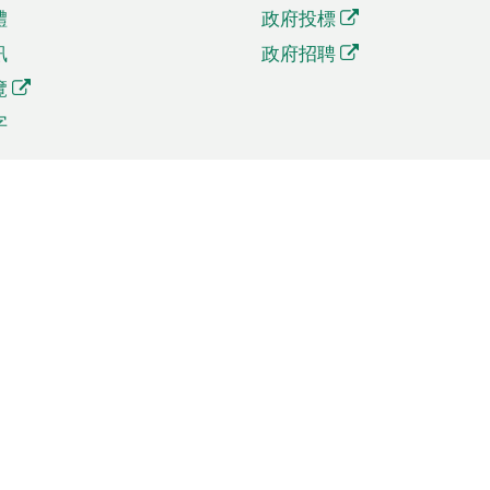
體
政府投標
訊
政府招聘
覽
字
及貿易
相關連結
資
手機應用程式目錄
貿會展
社交媒體目錄
商機和服務
專題網站目錄
訊
RSS訂閱目錄
權
表格下載
政公職局