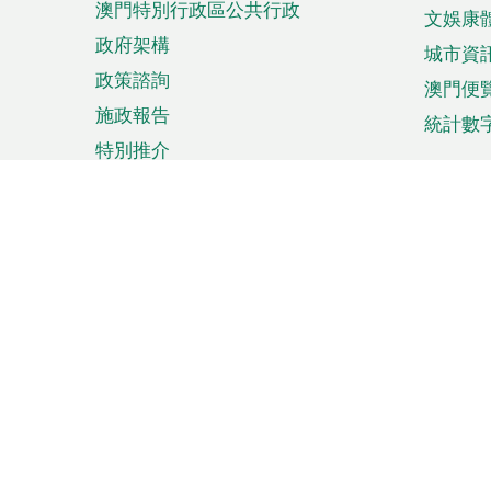
澳門特別行政區公共行政
文娛康
政府架構
城市資
政策諮詢
澳門便
施政報告
統計數
特別推介
來澳旅遊
商務
計劃行程
貿易投
觀光
澳門經
娛樂消閒
中小企
購物
市場資
節日盛事
知識產
網
網
頁
使用條款
私隱聲明
協調機構：澳門特別行政區行