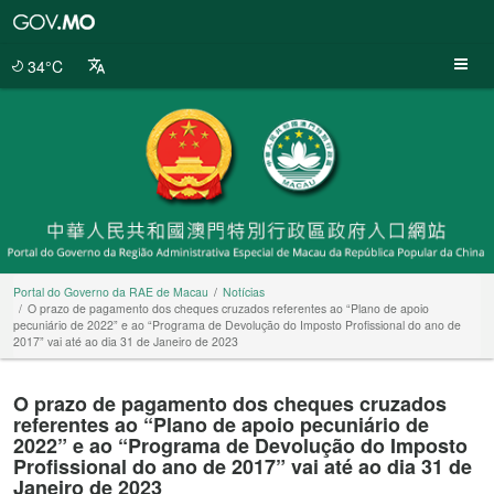
Portal
do
Governo
34°C
da
RAE
de
Macau
Portal do Governo da RAE de Macau
Notícias
O prazo de pagamento dos cheques cruzados referentes ao “Plano de apoio
pecuniário de 2022” e ao “Programa de Devolução do Imposto Profissional do ano de
2017” vai até ao dia 31 de Janeiro de 2023
O prazo de pagamento dos cheques cruzados
referentes ao “Plano de apoio pecuniário de
2022” e ao “Programa de Devolução do Imposto
Profissional do ano de 2017” vai até ao dia 31 de
Janeiro de 2023