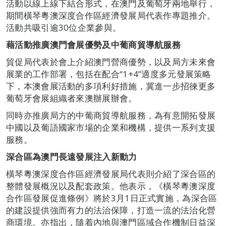
活動以線上線下結合形式，在澳門及葡萄牙兩地舉行，
期間橫琴粵澳深度合作區經濟發展局代表作專題推介。
活動共吸引逾30位企業參與。
藉活動推廣澳門會展優勢及中葡商貿導航服務
貿促局代表於會上介紹澳門營商優勢，以及局方未來會
展業的工作部署，包括在配合“1+4”適度多元發展策略
下，本澳會展活動的多項利好措施，冀進一步招徠更多
葡萄牙會展組織者來澳辦展辦會。
同時亦推廣局方的中葡商貿導航服務，為有意開拓發展
中國以及葡語國家市場的企業和機構，提供一系列支援
服務。
深合區為澳門長遠發展注入新動力
橫琴粵澳深度合作區經濟發展局代表則介紹了深合區的
整體發展概況以及配套政策。他表示，《橫琴粵澳深度
合作區發展促進條例》將於3月1日正式實施，為深合區
的建設提供強而有力的法治保障，打造一流的法治化營
商環境。亦指出，隨着內地與澳門區域合作機制日益深