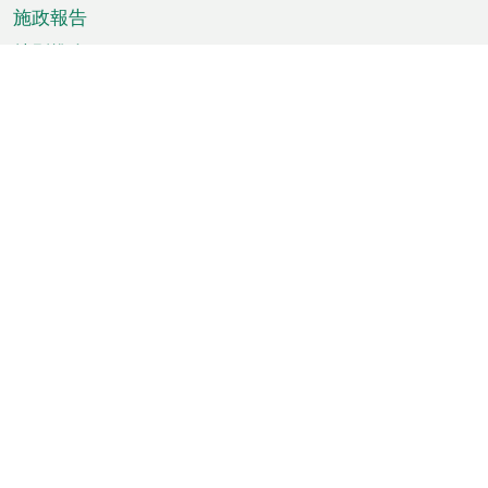
施政報告
特別推介
澳門資訊
天氣
交通
公眾假期
文娛康體
城市資訊
澳門便覽
統計數字
公佈告示
新聞