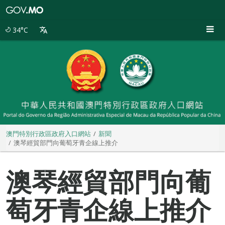
澳
門
特
34°C
別
行
政
區
政
府
入
口
網
站
澳門特別行政區政府入口網站
新聞
澳琴經貿部門向葡萄牙青企線上推介
澳琴經貿部門向葡
萄牙青企線上推介