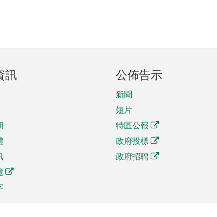
資訊
公佈告示
新聞
短片
期
特區公報
體
政府投標
訊
政府招聘
覽
字