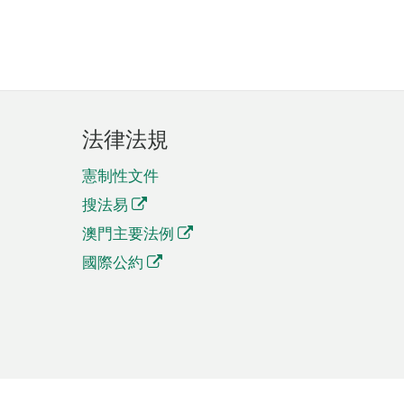
法律法規
憲制性文件
搜法易
澳門主要法例
國際公約