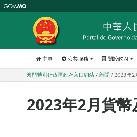
澳
門
特
別
行
政
區
政
府
入
口
網
站
主頁
公共服務
關於政府
澳門特別行政區政府入口網站
新聞
2023年
2023年2月貨