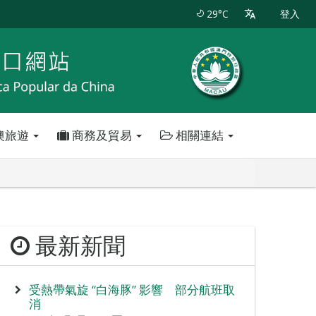
29°C
登入
澳旅遊
商務及貿易
相關連結
最新新聞
受熱帶氣旋 “白海豚” 影響 部分航班取
消