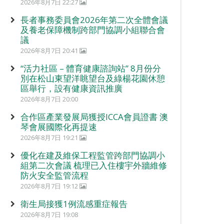
2026年8月7日 22:27
長者事務委員會2026年第二次全體會議
及養老保障機制跨部門協調小組聯合會
議
2026年8月7日 20:41
“活力社區 – 體育健康諮詢站” 8月份分
別在松山東望洋眺望台及綠楊花園休憩
區舉行，設有健康資訊推廣
2026年8月7日 20:00
合作區產業發展局獲授ICCA會員證書 澳
琴會展國際化再提速
2026年8月7日 19:21
優化在建及維保工程監管跨部門協調小
組第二次會議 梳理已入住樓宇外牆維修
防火安全監管流程
2026年8月7日 19:12
衛生局接獲1例流感重症報告
2026年8月7日 19:08