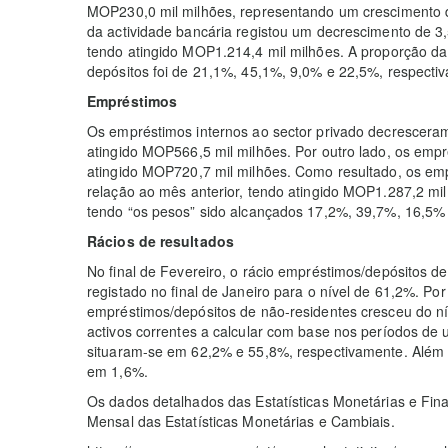
MOP230,0 mil milhões, representando um crescimento d
da actividade bancária registou um decrescimento de 
tendo atingido MOP1.214,4 mil milhões. A proporção 
depósitos foi de 21,1%, 45,1%, 9,0% e 22,5%, respecti
Empréstimos
Os empréstimos internos ao sector privado decrescera
atingido MOP566,5 mil milhões. Por outro lado, os emp
atingido MOP720,7 mil milhões. Como resultado, os em
relação ao mês anterior, tendo atingido MOP1.287,2 
tendo “os pesos” sido alcançados 17,2%, 39,7%, 16,5%
Rácios de resultados
No final de Fevereiro, o rácio empréstimos/depósitos d
registado no final de Janeiro para o nível de 61,2%. Por
empréstimos/depósitos de não-residentes cresceu do ní
activos correntes a calcular com base nos períodos de
situaram-se em 62,2% e 55,8%, respectivamente. Além d
em 1,6%.
Os dados detalhados das Estatísticas Monetárias e Fina
Mensal das Estatísticas Monetárias e Cambiais.