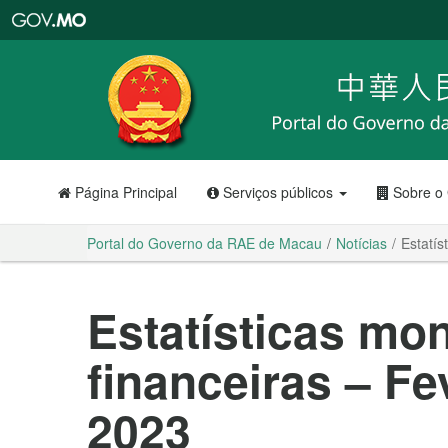
Portal
do
Governo
da
RAE
de
Macau
Página Principal
Serviços públicos
Sobre o
Portal do Governo da RAE de Macau
Notícias
Estatís
Estatísticas mon
financeiras – Fe
2023