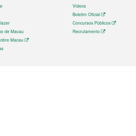
te
Vídeos
Boletim Oficial
 lazer
Concursos Públicos
ão de Macau
Recrutamento
 sobre Macau
as
ios e comércio
Directório
 e Investimento
Directório de Aplicações para T
o Comércio e Convenções em
Directório de Redes Sociais
Directório de Websites Temático
dades de Negócios e Serviços
Directório RSS
s
Descarregamento de impressos
ão dos Mercados