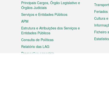
rodapé
Principais Cargos, Órgão Legislativo e
Transpor
Órgãos Judiciais
Feriados
Serviços e Entidades Públicos
Cultura e
APM
Informaç
Estrutura e Atribuições dos Serviços e
Ficheiro
Entidades Públicos
Estatístic
Consulta de Políticas
Relatório das LAG
Promoções especiais
Viagem
Negóc
Planear a sua viagem
Negócios
Descobrir Macau
Feiras d
Macau
Espectáculos e Entretenimento
Oportuni
Roteiro de Compras
das PME
Eventos e Festividades
Informaç