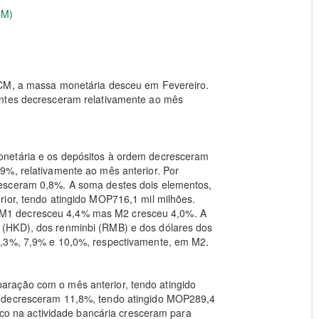
CM)
MCM, a massa monetária desceu em Fevereiro.
entes decresceram relativamente ao mês
onetária e os depósitos à ordem decresceram
9%, relativamente ao mês anterior. Por
esceram 0,8%. A soma destes dois elementos,
rior, tendo atingido MOP716,1 mil milhões.
M1 decresceu 4,4% mas M2 cresceu 4,0%. A
(HKD), dos renminbi (RMB) e dos dólares dos
4,3%, 7,9% e 10,0%, respectivamente, em M2.
ração com o mês anterior, tendo atingido
s decresceram 11,8%, tendo atingido MOP289,4
lico na actividade bancária cresceram para