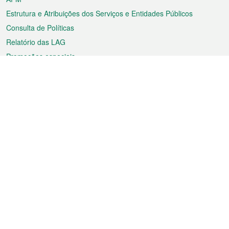
Estrutura e Atribuições dos Serviços e Entidades Públicos
Consulta de Políticas
Relatório das LAG
Promoções especiais
Sobre a RAEM
Tempo
Transporte
Feriados
Cultura e lazer
Informação de Macau
Ficheiro sobre Macau
Estatísticas
Anúncios