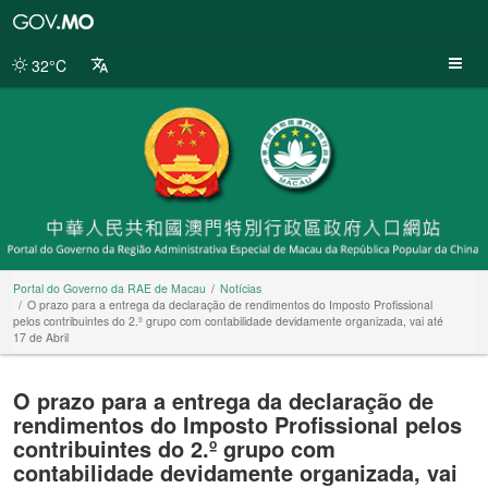
Portal
do
Governo
32°C
da
RAE
de
Macau
Portal do Governo da RAE de Macau
Notícias
O prazo para a entrega da declaração de rendimentos do Imposto Profissional
pelos contribuintes do 2.º grupo com contabilidade devidamente organizada, vai até
17 de Abril
O prazo para a entrega da declaração de
rendimentos do Imposto Profissional pelos
contribuintes do 2.º grupo com
contabilidade devidamente organizada, vai