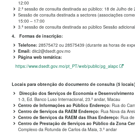
12:00
2.ª sessão de consulta destinada ao público: 18 de Julho de 
Sessão de consulta destinada a sectores (associações comerc
15:00 – 17:00
3.ª sessão de consulta destinada ao público Sessão adiciona
4. Formas de inscrição:
Telefone:
28575472 ou 28575439 (durante as horas de expe
Email:
diic2@dsedt.gov.mo
Página web temática:
https://www.dsedt.gov.mo/pt_PT/web/public/pg_alapc
Locais para obtenção do documento de consulta (5 locais
Direcção dos Serviços de Economia e Desenvolvimento
1-3, Ed. Banco Luso Internacional, 23.º andar, Macau
Centro de Informações ao Público Endereço:
Rua do Campo
Centro de Serviços da RAEM Endereço:
Rua Nova da Areia
Centro de Serviços da RAEM das Ilhas Endereço:
Rua de 
Centro de Prestação de Serviços ao Público da Zona Ce
Complexo da Rotunda de Carlos da Maia, 3.º andar