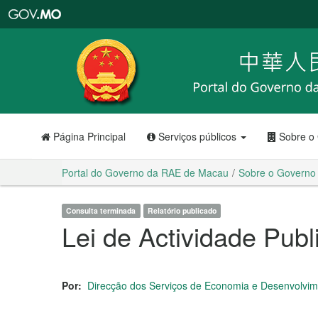
Portal
do
Governo
da
RAE
de
Macau
Página Principal
Serviços públicos
Sobre o
Portal do Governo da RAE de Macau
Sobre o Governo
Consulta terminada
Relatório publicado
Lei de Actividade Publi
Por:
Direcção dos Serviços de Economia e Desenvolvi