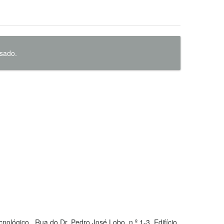
nsado.
lógico , Rua do Dr. Pedro José Lobo, n.º 1-3, Edifício