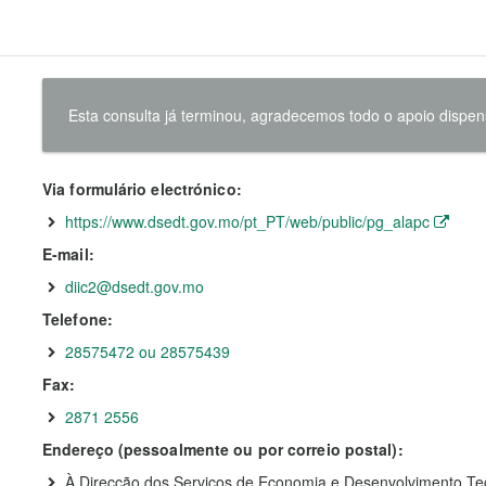
Esta consulta já terminou, agradecemos todo o apoio dispe
Via formulário electrónico:
https://www.dsedt.gov.mo/pt_PT/web/public/pg_alapc
E-mail:
diic2@dsedt.gov.mo
Telefone:
28575472 ou 28575439
Fax:
2871 2556
Endereço (pessoalmente ou por correio postal):
À Direcção dos Serviços de Economia e Desenvolvimento Tecno