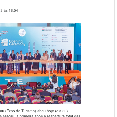
3 às 18:54
au (Expo de Turismo) abriu hoje (dia 30)
 Macau, a primeira após a reabertura total das