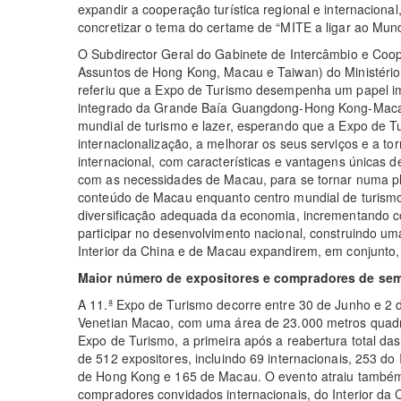
expandir a cooperação turística regional e internacion
concretizar o tema do certame de “MITE a ligar ao Mun
O Subdirector Geral do Gabinete de Intercâmbio e Coop
Assuntos de Hong Kong, Macau e Taiwan) do Ministério
referiu que a Expo de Turismo desempenha um papel i
integrado da Grande Baía Guangdong-Hong Kong-Maca
mundial de turismo e lazer, esperando que a Expo de Tu
internacionalização, a melhorar os seus serviços e a t
internacional, com características e vantagens únicas
com as necessidades de Macau, para se tornar numa pl
conteúdo de Macau enquanto centro mundial de turismo 
diversificação adequada da economia, incrementando c
participar no desenvolvimento nacional, construindo uma
Interior da China e de Macau expandirem, em conjunto
Maior número de expositores e compradores de se
A 11.ª Expo de Turismo decorre entre 30 de Junho e 2 d
Venetian Macao, com uma área de 23.000 metros quadr
Expo de Turismo, a primeira após a reabertura total da
de 512 expositores, incluindo 69 internacionais, 253 do 
de Hong Kong e 165 de Macau. O evento atraiu também
compradores convidados internacionais, do Interior d