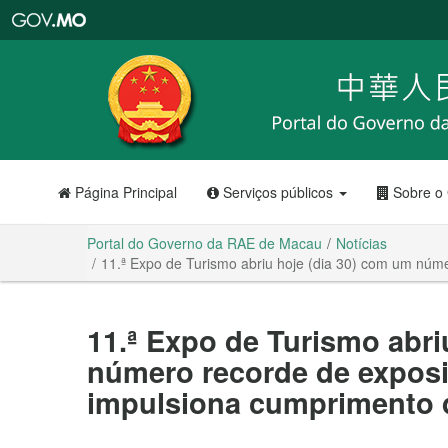
Portal
do
Governo
da
RAE
de
Macau
Página Principal
Serviços públicos
Sobre o
Portal do Governo da RAE de Macau
Notícias
11.ª Expo de Turismo abriu hoje (dia 30) com um núme
11.ª Expo de Turismo abri
número recorde de expos
impulsiona cumprimento d