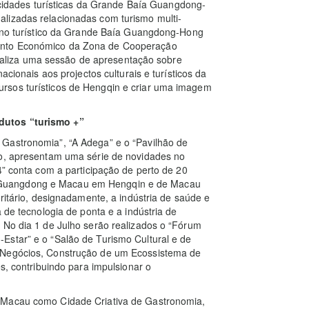
s cidades turísticas da Grande Baía Guangdong-
lizadas relacionadas com turismo multi-
stino turístico da Grande Baía Guangdong-Hong
ento Económico da Zona de Cooperação
liza uma sessão de apresentação sobre
acionais aos projectos culturais e turísticos da
rsos turísticos de Hengqin e criar uma imagem
dutos “turismo +”
Gastronomia”, “A Adega” e o “Pavilhão de
ão, apresentam uma série de novidades no
4” conta com a participação de perto de 20
 Guangdong e Macau em Hengqin e de Macau
oritário, designadamente, a indústria de saúde e
 de tecnologia de ponta e a indústria de
 No dia 1 de Julho serão realizados o “Fórum
Estar” e o “Salão de Turismo Cultural e de
 Negócios, Construção de um Ecossistema de
s, contribuindo para impulsionar o
 Macau como Cidade Criativa de Gastronomia,