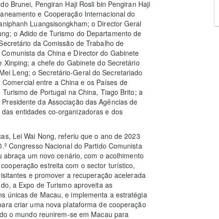
o Brunei, Pengiran Haji Rosli bin Pengiran Haji
Planeamento e Cooperação Internacional do
Maniphanh Luangsisongkham; o Director Geral
ung; o Adido de Turismo do Departamento de
-Secretário da Comissão de Trabalho de
 Comunista da China e Director do Gabinete
 Xinping; a chefe do Gabinete do Secretário
i Leng; o Secretário-Geral do Secretariado
omercial entre a China e os Países de
 Turismo de Portugal na China, Tiago Brito; a
 Presidente da Associação das Agências de
 das entidades co-organizadoras e dos
as, Lei Wai Nong, referiu que o ano de 2023
20.º Congresso Nacional do Partido Comunista
cau abraça um novo cenário, com o acolhimento
ooperação estreita com o sector turístico,
visitantes e promover a recuperação acelerada
ado, a Expo de Turismo aproveita as
ns únicas de Macau, e implementa a estratégia
para criar uma nova plataforma de cooperação
 todo o mundo reunirem-se em Macau para