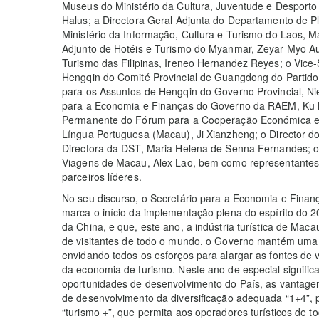
Museus do Ministério da Cultura, Juventude e Desporto d
Halus; a Directora Geral Adjunta do Departamento de 
Ministério da Informação, Cultura e Turismo do Laos, 
Adjunto de Hotéis e Turismo do Myanmar, Zeyar Myo A
Turismo das Filipinas, Ireneo Hernandez Reyes; o Vice
Hengqin do Comité Provincial de Guangdong do Partido
para os Assuntos de Hengqin do Governo Provincial, Nie
para a Economia e Finanças do Governo da RAEM, Ku Me
Permanente do Fórum para a Cooperação Económica e C
Língua Portuguesa (Macau), Ji Xianzheng; o Director do
Directora da DST, Maria Helena de Senna Fernandes; o
Viagens de Macau, Alex Lao, bem como representantes
parceiros líderes.
No seu discurso, o Secretário para a Economia e Finanç
marca o início da implementação plena do espírito do 
da China, e que, este ano, a indústria turística de Ma
de visitantes de todo o mundo, o Governo mantém uma c
envidando todos os esforços para alargar as fontes de 
da economia de turismo. Neste ano de especial signific
oportunidades de desenvolvimento do País, as vantage
de desenvolvimento da diversificação adequada “1+4”, 
“turismo +”, que permita aos operadores turísticos de