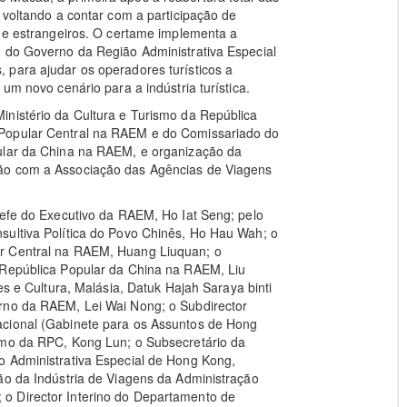
 voltando a contar com a participação de
s e estrangeiros. O certame implementa a
o do Governo da Região Administrativa Especial
 para ajudar os operadores turísticos a
um novo cenário para a indústria turística.
inistério da Cultura e Turismo da República
 Popular Central na RAEM e do Comissariado do
pular da China na RAEM, e organização da
ção com a Associação das Agências de Viagens
hefe do Executivo da RAEM, Ho Iat Seng; pelo
sultiva Política do Povo Chinês, Ho Hau Wah; o
ar Central na RAEM, Huang Liuquan; o
 República Popular da China na RAEM, Liu
es e Cultura, Malásia, Datuk Hajah Saraya binti
rno da RAEM, Lei Wai Nong; o Subdirector
acional (Gabinete para os Assuntos de Hong
smo da RPC, Kong Lun; o Subsecretário da
o Administrativa Especial de Hong Kong,
ão da Indústria de Viagens da Administração
o Director Interino do Departamento de