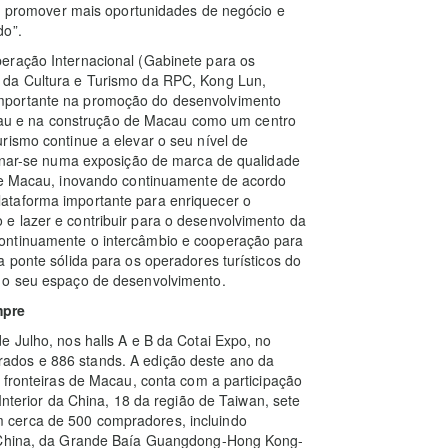
al, promover mais oportunidades de negócio e
do”.
eração Internacional (Gabinete para os
 da Cultura e Turismo da RPC, Kong Lun,
mportante na promoção do desenvolvimento
u e na construção de Macau como um centro
rismo continue a elevar o seu nível de
ornar-se numa exposição de marca de qualidade
 de Macau, inovando continuamente de acordo
ataforma importante para enriquecer o
e lazer e contribuir para o desenvolvimento da
ontinuamente o intercâmbio e cooperação para
 ponte sólida para os operadores turísticos do
, o seu espaço de desenvolvimento.
mpre
e Julho, nos halls A e B da Cotai Expo, no
ados e 886 stands. A edição deste ano da
s fronteiras de Macau, conta com a participação
Interior da China, 18 da região de Taiwan, sete
 cerca de 500 compradores, incluindo
a China, da Grande Baía Guangdong-Hong Kong-