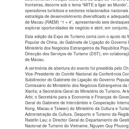
fronteiras, decorre sob o lema “MITE a ligar ao Mundo”,
operadores turísticos e sectores relacionados nacionai
estratégia de desenvolvimento diversificado e adequad
de Macau (RAEM) “1 + 4”, apresentando seis destaques,
explorar oportunidades de negócio e abrir, em conjunto, 
Esta edição da Expo de Turismo conta com o apoio do M
Popular da China, do Gabinete de Ligação do Governo
Ministério dos Negócios Estrangeiros da República Po
Direcção dos Serviços de Turismo (DST), em colabora
de Macau.
A cerimónia de abertura do evento foi presidida pelo C
Vice-Presidente do Comité Nacional da Conferência Con
Subdirector do Gabinete de Ligação do Governo Popul
Comissário do Ministério dos Negócios Estrangeiros da
Xianfa; a Secretária-Geral do Ministério do Turismo, Art
Arbi; o Secretário para a Economia e Finanças do Gove
Geral do Gabinete de Intercâmbio e Cooperação Intern
Kong, Macau e Taiwan) do Ministério da Cultura e Turi
Administração da Cultura, Desporto e Turismo da Regiã
Raistlin Lau; o Director Geral do Departamento de Gest
Nacional de Turismo do Vietname, Nguyen Quy Phuong; 