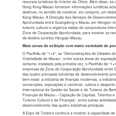
recursos turísticos do Interior da China. Além disso, a
Hong Kong-Macau fornecem informações turísticas actua
destinos, no sentido de construir, em conjunto, um de
Kong-Macau. A Direcção dos Serviços de Desenvolvim
Aprofundada entre Guangdong e Macau em Hengqin rea
turismo cultural e organiza visitas de compradores intern
Zona de Cooperação Aprofundada, para mostrar os recu
de destino turístico Hengqin-Macau.
Mais zonas de exibição com maior variedade de pro
O Pavilhão de “1+4”, as “Demonstrações de Cidades de 
Criatividade de Macau”, entre outras áreas de exposiç
certame. Instalado pela primeira vez, o Pavilhão de “1+
empresas da Zona de Cooperação Aprofundada entre
das quatro principais indústrias de desenvolvimento pri
bem-estar, a indústria de finanças modernas, a indústria
convenções, exposições e comércio, cultura e desporto.
Internacional de Gestão de Saúde e de Turismo de Bem-
Finanças de Macau – Captação de Capitais, Talentos e
Turismo Cultural e de Finanças”, entre outras actividade
desenvolvimento das quatro indústrias principais.
A Expo de Turismo continua a mostrar a capacidade de