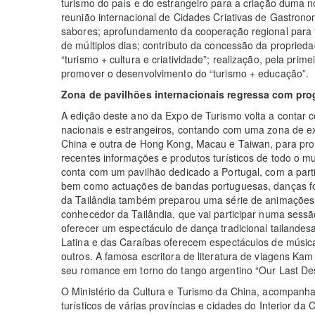
turismo do país e do estrangeiro para a criação duma n
reunião internacional de Cidades Criativas de Gastron
sabores; aprofundamento da cooperação regional para fo
de múltiplos dias; contributo da concessão da proprieda
“turismo + cultura e criatividade”; realização, pela prim
promover o desenvolvimento do “turismo + educação”.
Zona de pavilhões internacionais regressa com pro
A edição deste ano da Expo de Turismo volta a contar 
nacionais e estrangeiros, contando com uma zona de exp
China e outra de Hong Kong, Macau e Taiwan, para prom
recentes informações e produtos turísticos de todo o m
conta com um pavilhão dedicado a Portugal, com a parti
bem como actuações de bandas portuguesas, danças folc
da Tailândia também preparou uma série de animações,
conhecedor da Tailândia, que vai participar numa sessão
oferecer um espectáculo de dança tradicional tailandes
Latina e das Caraíbas oferecem espectáculos de música
outros. A famosa escritora de literatura de viagens Ka
seu romance em torno do tango argentino “Our Last Des
O Ministério da Cultura e Turismo da China, acompanh
turísticos de várias províncias e cidades do Interior da