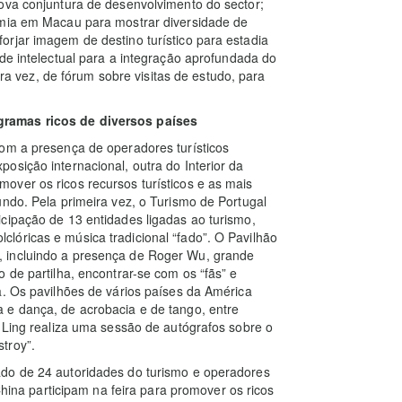
ova conjuntura de desenvolvimento do sector;
omia em Macau para mostrar diversidade de
rjar imagem de destino turístico para estadia
de intelectual para a integração aprofundada do
eira vez, de fórum sobre visitas de estudo, para
gramas ricos de diversos países
com a presença de operadores turísticos
osição internacional, outra do Interior da
over os ricos recursos turísticos e as mais
undo. Pela primeira vez, o Turismo de Portugal
cipação de 13 entidades ligadas ao turismo,
lóricas e música tradicional “fado”. O Pavilhão
 incluindo a presença de Roger Wu, grande
 de partilha, encontrar-se com os “fãs” e
a. Os pavilhões de vários países da América
 e dança, de acrobacia e de tango, entre
m Ling realiza uma sessão de autógrafos sobre o
troy”.
ado de 24 autoridades do turismo e operadores
 China participam na feira para promover os ricos