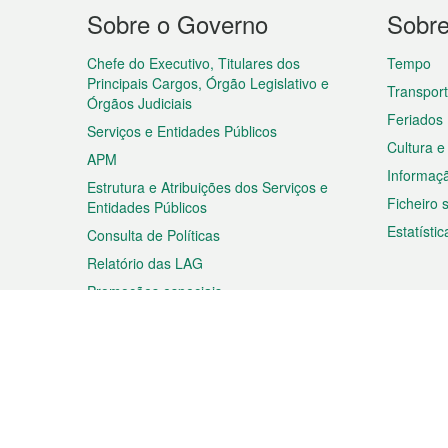
Menu
Sobre o Governo
Sobr
do
rodapé
Chefe do Executivo, Titulares dos
Tempo
Principais Cargos, Órgão Legislativo e
Transpor
Órgãos Judiciais
Feriados
Serviços e Entidades Públicos
Cultura e
APM
Informaç
Estrutura e Atribuições dos Serviços e
Ficheiro
Entidades Públicos
Estatístic
Consulta de Políticas
Relatório das LAG
Promoções especiais
Viagem
Negóc
Planear a sua viagem
Negócios
Descobrir Macau
Feiras d
Macau
Espectáculos e Entretenimento