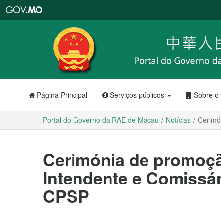
Portal
do
Governo
da
RAE
de
Macau
Página Principal
Serviços públicos
Sobre o
Portal do Governo da RAE de Macau
Notícias
Cerimó
Cerimónia de promoçã
Intendente e Comissár
CPSP