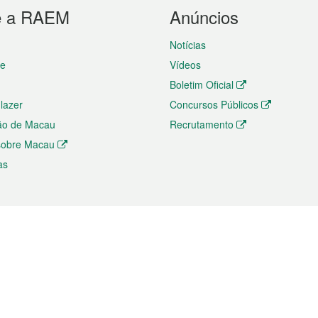
e a RAEM
Anúncios
Notícias
te
Vídeos
Boletim Oficial
 lazer
Concursos Públicos
ão de Macau
Recrutamento
 sobre Macau
as
ios e comércio
Directório
 e Investimento
Directório de Aplicações para T
o Comércio e Convenções em
Directório de Redes Sociais
Directório de Websites Temático