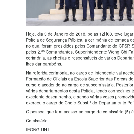
Hoje, dia 3 de Janeiro de 2018, pelas 12H00, teve lu
Polícia de Segurança Pública, a cerimónia de tomada d
no qual foram presididos pelos Comandante do CPSP, 
os
pelos 2.
Comandantes, Superintendente Wong Chi Fai
cerimónia, as chefias e responsáveis de vários Departa
lhes dar parabéns.
Na referida cerimónia, ao cargo de Intendente vai acede
Formação de Oficiais da Escola Superior das Forças de
curso e acedendo ao cargo de subcomissário. Posterio
vários departamentos desta Polícia, tendo conhecimento 
excelente desempenho, e sendo várias vezes promovidos
exerceu o cargo de Chefe Subst.° do Departamento Poli
O pessoal que tem acesso ao cargo de comissário (5) é 
Comissário
IEONG UN I