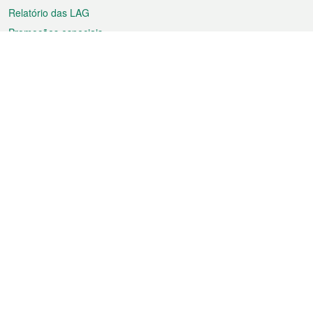
Relatório das LAG
Promoções especiais
Sobre a RAEM
Tempo
Transporte
Feriados
Cultura e lazer
Informação de Macau
Ficheiro sobre Macau
Estatísticas
Anúncios
Notícias
Vídeos