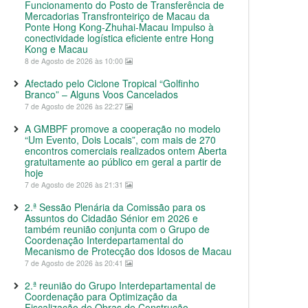
Funcionamento do Posto de Transferência de
Mercadorias Transfronteiriço de Macau da
Ponte Hong Kong-Zhuhai-Macau Impulso à
conectividade logística eficiente entre Hong
Kong e Macau
8 de Agosto de 2026 às 10:00
Afectado pelo Ciclone Tropical “Golfinho
Branco” – Alguns Voos Cancelados
7 de Agosto de 2026 às 22:27
A GMBPF promove a cooperação no modelo
“Um Evento, Dois Locais”, com mais de 270
encontros comerciais realizados ontem Aberta
gratuitamente ao público em geral a partir de
hoje
7 de Agosto de 2026 às 21:31
2.ª Sessão Plenária da Comissão para os
Assuntos do Cidadão Sénior em 2026 e
também reunião conjunta com o Grupo de
Coordenação Interdepartamental do
Mecanismo de Protecção dos Idosos de Macau
7 de Agosto de 2026 às 20:41
2.ª reunião do Grupo Interdepartamental de
Coordenação para Optimização da
Fiscalização de Obras de Construção,