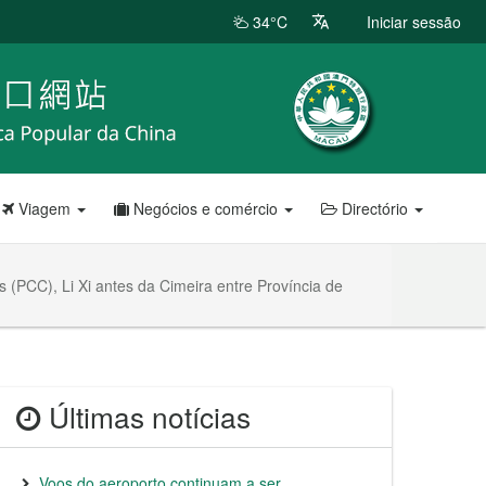
34°C
Iniciar sessão
Viagem
Negócios e comércio
Directório
(PCC), Li Xi antes da Cimeira entre Província de
Últimas notícias
Voos do aeroporto continuam a ser