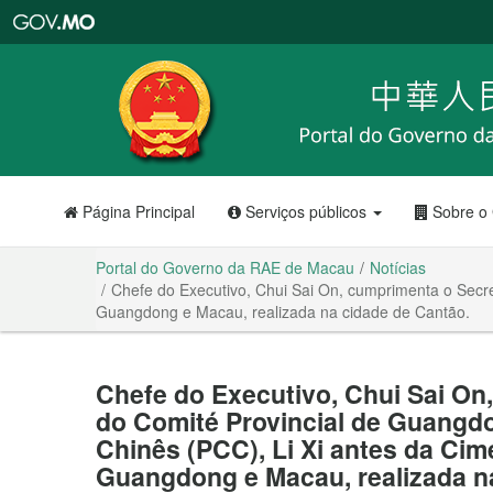
Portal
do
Governo
da
RAE
de
Macau
Página Principal
Serviços públicos
Sobre o
Portal do Governo da RAE de Macau
Notícias
Chefe do Executivo, Chui Sai On, cumprimenta o Secre
Guangdong e Macau, realizada na cidade de Cantão.
Chefe do Executivo, Chui Sai On
do Comité Provincial de Guangd
Chinês (PCC), Li Xi antes da Cime
Guangdong e Macau, realizada n