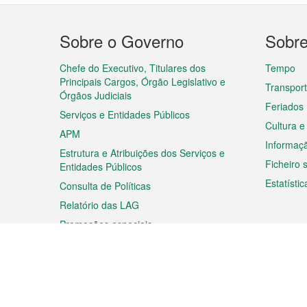
Menu
Sobre o Governo
Sobr
do
rodapé
Chefe do Executivo, Titulares dos
Tempo
Principais Cargos, Órgão Legislativo e
Transpor
Órgãos Judiciais
Feriados
Serviços e Entidades Públicos
Cultura e
APM
Informaç
Estrutura e Atribuições dos Serviços e
Ficheiro
Entidades Públicos
Estatístic
Consulta de Políticas
Relatório das LAG
Promoções especiais
Viagem
Negóc
Planear a sua viagem
Negócios
Descobrir Macau
Feiras d