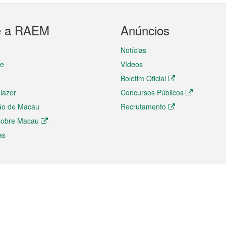
e a RAEM
Anúncios
Notícias
te
Vídeos
Boletim Oficial
 lazer
Concursos Públicos
ão de Macau
Recrutamento
 sobre Macau
as
ios e comércio
Directório
 e Investimento
Directório de Aplicações para T
o Comércio e Convenções em
Directório de Redes Sociais