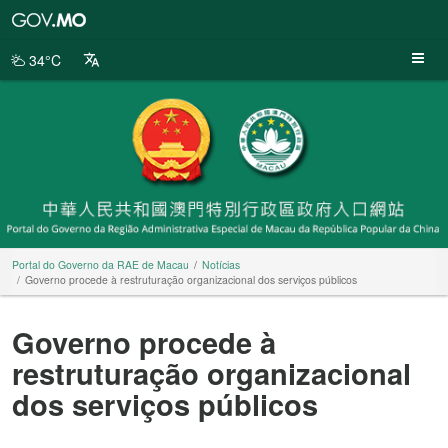
Portal
do
Governo
34°C
da
RAE
de
Macau
Portal do Governo da RAE de Macau
Notícias
Governo procede à restruturação organizacional dos serviços públicos
Governo procede à
restruturação organizacional
dos serviços públicos