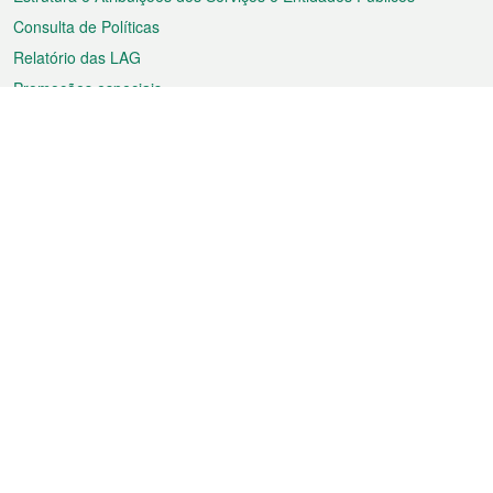
Consulta de Políticas
Relatório das LAG
Promoções especiais
Sobre a RAEM
Tempo
Transporte
Feriados
Cultura e lazer
Informação de Macau
Ficheiro sobre Macau
Estatísticas
Anúncios
Notícias