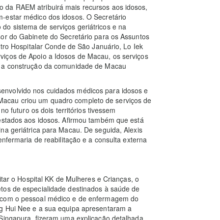
 da RAEM atribuirá mais recursos aos idosos,
-estar médico dos idosos. O Secretário
o sistema de serviços geriátricos e na
sor do Gabinete do Secretário para os Assuntos
ntro Hospitalar Conde de São Januário, Lo Iek
viços de Apoio a Idosos de Macau, os serviços
 e a construção da comunidade de Macau
envolvido nos cuidados médicos para idosos e
acau criou um quadro completo de serviços de
no futuro os dois territórios tivessem
restados aos idosos. Afirmou também que está
na geriátrica para Macau. De seguida, Alexis
enfermaria de reabilitação e a consulta externa
itar o Hospital KK de Mulheres e Crianças, o
tos de especialidade destinados à saúde de
o com o pessoal médico e de enfermagem do
ng Hui Nee e a sua equipa apresentaram a
 Singapura, fizeram uma explicação detalhada