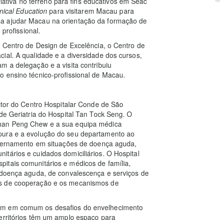
criativa no terreno para fins educativos em Seac
hnical Education
para visitarem Macau para
sa ajudar Macau na orientação da formação de
 profissional.
o Centro de Design de Excelência, o Centro de
ial. A qualidade e a diversidade dos cursos,
m a delegação e a visita contribuiu
o ensino técnico-profissional de Macau.
ector do Centro Hospitalar Conde de São
 de Geriatria do Hospital Tan Tock Seng. O
Chan Peng Chew e a sua equipa médica
pura e a evolução do seu departamento ao
internamento em situações de doença aguda,
tários e cuidados domiciliários. O Hospital
itais comunitários e médicos de família,
e doença aguda, de convalescença e serviços de
os de cooperação e os mecanismos de
tam em comum os desafios do envelhecimento
territórios têm um amplo espaço para