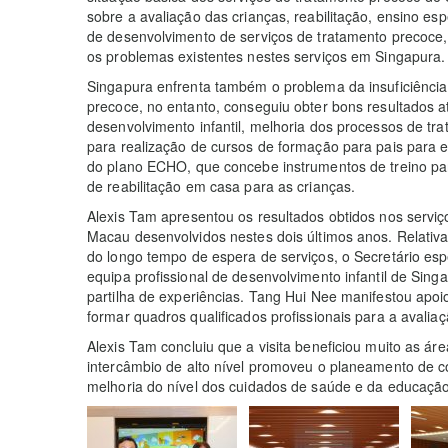
sobre a avaliação das crianças, reabilitação, ensino espe
de desenvolvimento de serviços de tratamento precoce
os problemas existentes nestes serviços em Singapura.
Singapura enfrenta também o problema da insuficiênci
precoce, no entanto, conseguiu obter bons resultados 
desenvolvimento infantil, melhoria dos processos de tra
para realização de cursos de formação para pais para
do plano ECHO, que concebe instrumentos de treino para
de reabilitação em casa para as crianças.
Alexis Tam apresentou os resultados obtidos nos servi
Macau desenvolvidos nestes dois últimos anos. Relativ
do longo tempo de espera de serviços, o Secretário es
equipa profissional de desenvolvimento infantil de Sing
partilha de experiências. Tang Hui Nee manifestou apo
formar quadros qualificados profissionais para a avalia
Alexis Tam concluiu que a visita beneficiou muito as á
intercâmbio de alto nível promoveu o planeamento de c
melhoria do nível dos cuidados de saúde e da educaçã