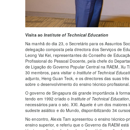
Visita ao
Institute of Technical Education
Na manhã do dia 23, o Secretário para os Assuntos Soci
delegação composta pela directora dos Serviços de Edu
Leong Vai Kei, representantes do Conselho de Educaçã
Profissional do Pessoal Docente, pela chefe do Depar
de Ligação do Governo Popular Central na RAEM, Xu Ti
30 membros, para visitar o
Institute of Technical Educa
adjunto, Heng Guan Teck, e os directores das suas três e
sobre o desenvolvimento do ensino técnico-profissional.
O governo de Singapura dá grande importância à formaç
tendo em 1992 criado o
Institute of Technical Education
necessários para o séc. XXI. Aquele é um dos maiores in
sudeste asiático e do Mundo, disponibilizando 34 curso
No encontro, Alexis Tam apresentou o ensino técnico-p
ensino superior, e referiu que o Governo da RAEM está 