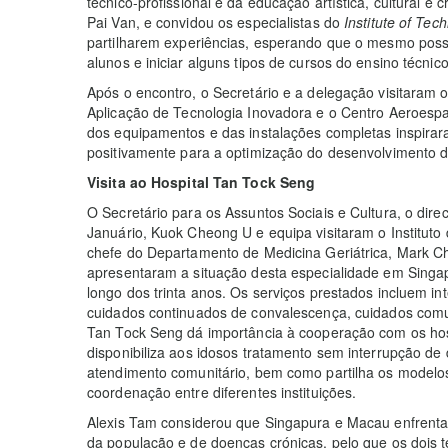
técnico-profissional e da educação artística, cultural e 
Pai Van, e convidou os especialistas do
Institute of Tec
partilharem experiências, esperando que o mesmo pos
alunos e iniciar alguns tipos de cursos do ensino técnico
Após o encontro, o Secretário e a delegação visitaram 
Aplicação de Tecnologia Inovadora e o Centro Aeroespac
dos equipamentos e das instalações completas inspirara
positivamente para a optimização do desenvolvimento d
Visita ao Hospital Tan Tock Seng
O Secretário para os Assuntos Sociais e Cultura, o dir
Januário, Kuok Cheong U e equipa visitaram o Instituto
chefe do Departamento de Medicina Geriátrica, Mark 
apresentaram a situação desta especialidade em Singa
longo dos trinta anos. Os serviços prestados incluem 
cuidados continuados de convalescença, cuidados comuni
Tan Tock Seng dá importância à cooperação com os hosp
disponibiliza aos idosos tratamento sem interrupção d
atendimento comunitário, bem como partilha os model
coordenação entre diferentes instituições.
Alexis Tam considerou que Singapura e Macau enfren
da população e de doenças crónicas, pelo que os dois 