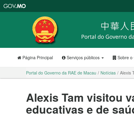
Portal
do
Governo
da
RAE
de
Macau
Página Principal
Serviços públicos
Sobre o
Portal do Governo da RAE de Macau
Notícias
Alexis 
Alexis Tam visitou v
educativas e de sa