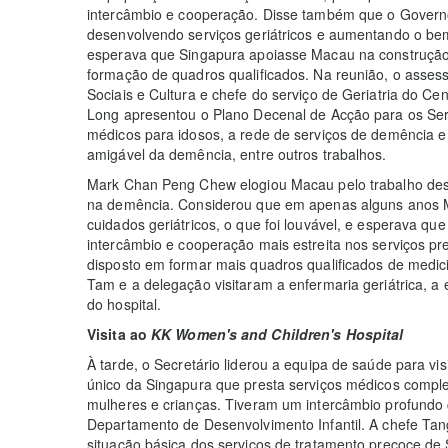
intercâmbio e cooperação. Disse também que o Governo
desenvolvendo serviços geriátricos e aumentando o bem
esperava que Singapura apoiasse Macau na construção d
formação de quadros qualificados. Na reunião, o asses
Sociais e Cultura e chefe do serviço de Geriatria do Ce
Long apresentou o Plano Decenal de Acção para os Ser
médicos para idosos, a rede de serviços de demência
amigável da demência, entre outros trabalhos.
Mark Chan Peng Chew elogiou Macau pelo trabalho des
na demência. Considerou que em apenas alguns anos M
cuidados geriátricos, o que foi louvável, e esperava que 
intercâmbio e cooperação mais estreita nos serviços p
disposto em formar mais quadros qualificados de medici
Tam e a delegação visitaram a enfermaria geriátrica, a 
do hospital.
Visita ao
KK Women's and Children's Hospital
À tarde, o Secretário liderou a equipa de saúde para vis
único da Singapura que presta serviços médicos comple
mulheres e crianças. Tiveram um intercâmbio profund
Departamento de Desenvolvimento Infantil. A chefe Ta
situação básica dos serviços de tratamento precoce de