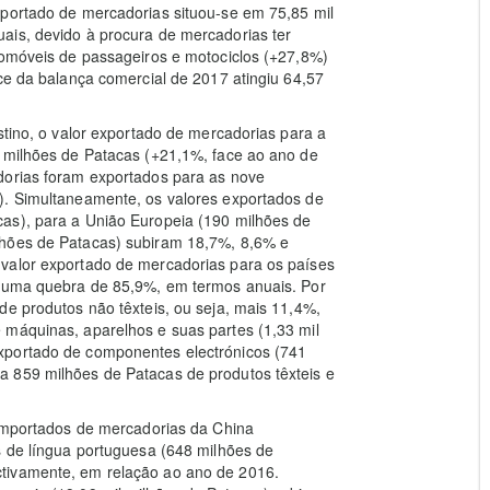
mportado de mercadorias situou-se em 75,85 mil
ais, devido à procura de mercadorias ter
tomóveis de passageiros e motociclos (+27,8%)
ice da balança comercial de 2017 atingiu 64,57
stino, o valor exportado de mercadorias para a
l milhões de Patacas (+21,1%, face ao ano de
dorias foram exportados para as nove
). Simultaneamente, os valores exportados de
as), para a União Europeia (190 milhões de
lhões de Patacas) subiram 18,7%, 8,6% e
valor exportado de mercadorias para os países
u uma quebra de 85,9%, em termos anuais. Por
de produtos não têxteis, ou seja, mais 11,4%,
 máquinas, aparelhos e suas partes (1,33 mil
xportado de componentes electrónicos (741
 859 milhões de Patacas de produtos têxteis e
 importados de mercadorias da China
s de língua portuguesa (648 milhões de
tivamente, em relação ao ano de 2016.