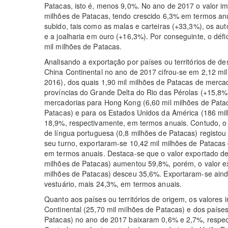
Patacas, isto é, menos 9,0%. No ano de 2017 o valor i
milhões de Patacas, tendo crescido 6,3% em termos anu
subido, tais como as malas e carteiras (+33,3%), os au
e a joalharia em ouro (+16,3%). Por conseguinte, o déf
mil milhões de Patacas.
Analisando a exportação por países ou territórios de de
China Continental no ano de 2017 cifrou-se em 2,12 mi
2016), dos quais 1,90 mil milhões de Patacas de merca
províncias do Grande Delta do Rio das Pérolas (+15,8%
mercadorias para Hong Kong (6,60 mil milhões de Patac
Patacas) e para os Estados Unidos da América (186 mi
18,9%, respectivamente, em termos anuais. Contudo, o 
de língua portuguesa (0,8 milhões de Patacas) registo
seu turno, exportaram-se 10,42 mil milhões de Patacas 
em termos anuais. Destaca-se que o valor exportado de
milhões de Patacas) aumentou 59,8%, porém, o valor e
milhões de Patacas) desceu 35,6%. Exportaram-se ainda
vestuário, mais 24,3%, em termos anuais.
Quanto aos países ou territórios de origem, os valores
Continental (25,70 mil milhões de Patacas) e dos paíse
Patacas) no ano de 2017 baixaram 0,6% e 2,7%, respec