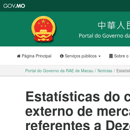
Portal
do
Governo
da
RAE
de
Macau
Página Principal
Serviços públicos
Sobre o
Portal do Governo da RAE de Macau
Notícias
Estatís
Estatísticas do
externo de merc
referentes a De