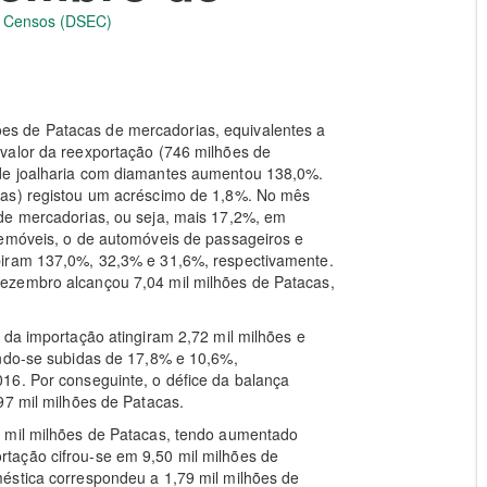
 e Censos (DSEC)
s de Patacas de mercadorias, equivalentes a
valor da reexportação (746 milhões de
de joalharia com diamantes aumentou 138,0%.
cas) registou um acréscimo de 1,8%. No mês
de mercadorias, ou seja, mais 17,2%, em
lemóveis, o de automóveis de passageiros e
biram 137,0%, 32,3% e 31,6%, respectivamente.
ezembro alcançou 7,04 mil milhões de Patacas,
 da importação atingiram 2,72 mil milhões e
ando-se subidas de 17,8% e 10,6%,
16. Por conseguinte, o défice da balança
97 mil milhões de Patacas.
8 mil milhões de Patacas, tendo aumentado
tação cifrou-se em 9,50 mil milhões de
éstica correspondeu a 1,79 mil milhões de