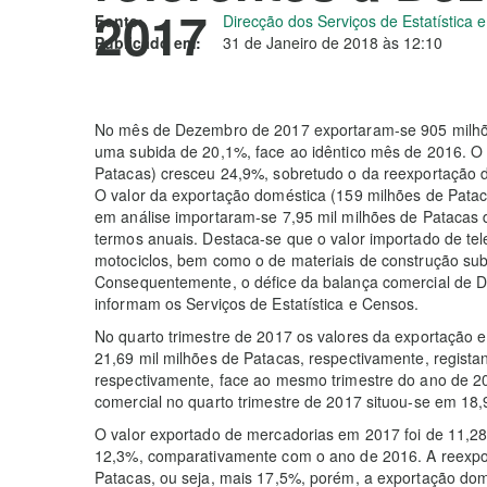
2017
Fonte:
Direcção dos Serviços de Estatística
Publicado em:
31 de Janeiro de 2018 às 12:10
No mês de Dezembro de 2017 exportaram-se 905 milhõe
uma subida de 20,1%, face ao idêntico mês de 2016. O 
Patacas) cresceu 24,9%, sobretudo o da reexportação 
O valor da exportação doméstica (159 milhões de Pata
em análise importaram-se 7,95 mil milhões de Patacas 
termos anuais. Destaca-se que o valor importado de te
motociclos, bem como o de materiais de construção su
Consequentemente, o défice da balança comercial de D
informam os Serviços de Estatística e Censos.
No quarto trimestre de 2017 os valores da exportação e
21,69 mil milhões de Patacas, respectivamente, regist
respectivamente, face ao mesmo trimestre do ano de 20
comercial no quarto trimestre de 2017 situou-se em 18,
O valor exportado de mercadorias em 2017 foi de 11,2
12,3%, comparativamente com o ano de 2016. A reexpor
Patacas, ou seja, mais 17,5%, porém, a exportação dom