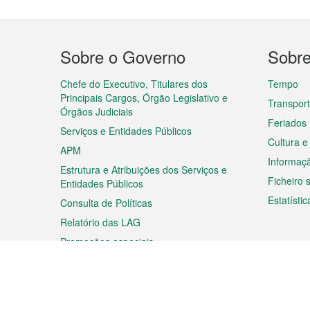
Menu
Sobre o Governo
Sobr
do
rodapé
Chefe do Executivo, Titulares dos
Tempo
Principais Cargos, Órgão Legislativo e
Transpor
Órgãos Judiciais
Feriados
Serviços e Entidades Públicos
Cultura e
APM
Informaç
Estrutura e Atribuições dos Serviços e
Ficheiro
Entidades Públicos
Estatístic
Consulta de Políticas
Relatório das LAG
Promoções especiais
Viagem
Negóc
Planear a sua viagem
Negócios