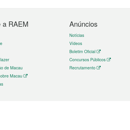
e a RAEM
Anúncios
Notícias
te
Vídeos
Boletim Oficial
 lazer
Concursos Públicos
ão de Macau
Recrutamento
 sobre Macau
as
ios e comércio
Directório
 e Investimento
Directório de Aplicações para T