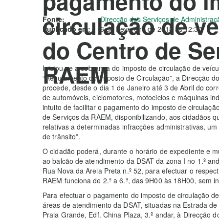
pagamento do i
circulação de ve
Fonte:
Direcção dos Serviços de Administra
Publicado em:
6 de Fevereiro de 2018 às 12:30
do Centro de Se
RAEM
Iniciou-se a cobrança do imposto de circulação de veíc
“Regulamento do Imposto de Circulação”, a Direcção d
procede, desde o dia 1 de Janeiro até 3 de Abril do cor
de automóveis, ciclomotores, motociclos e máquinas indu
intuito de facilitar o pagamento do imposto de circulaçã
de Serviços da RAEM, disponibilizando, aos cidadãos q
relativas a determinadas infracções administrativas, um
de trânsito”.
O cidadão poderá, durante o horário de expediente e muni
ao balcão de atendimento da DSAT da zona I no 1.º an
Rua Nova da Areia Preta n.º 52, para efectuar o respec
RAEM funciona de 2.ª a 6.ª, das 9H00 às 18H00, sem in
Para efectuar o pagamento do imposto de circulação de 
áreas de atendimento da DSAT, situadas na Estrada de D
Praia Grande, Edf. China Plaza, 3.º andar, à Direcção