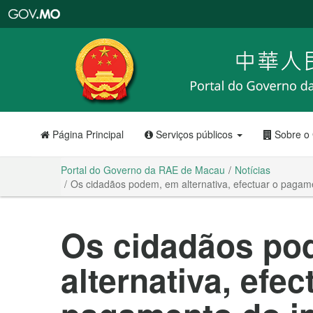
Portal
do
Governo
da
RAE
de
Macau
Página Principal
Serviços públicos
Sobre o
Portal do Governo da RAE de Macau
Notícias
Os cidadãos podem, em alternativa, efectuar o pagam
Os cidadãos po
alternativa, efec